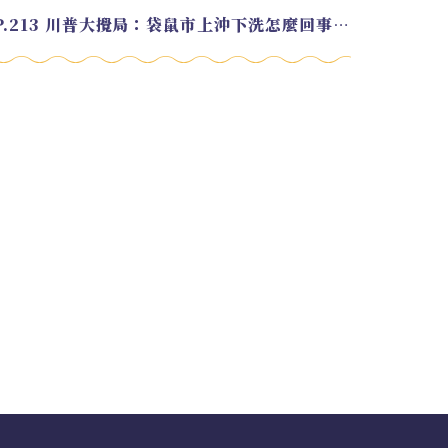
EP.213 川普大攪局：袋鼠市上沖下洗怎麼回事？feat. Alvin