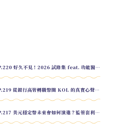
EP.220 好久不見！2026 試錄集 feat. 功能醫學營養師 美寶
EP.219 從銀行高管轉職幣圈 KOL 的真實心聲 feat.龜大
EP.217 美元穩定幣未來會如何演進？監管套利終將收斂？feat. 研究員 余哲安