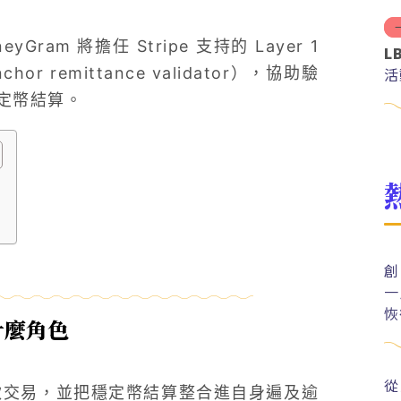
Gram 將擔任 Stripe 支持的 Layer 1
L
 remittance validator），協助驗
活
定幣結算。
創
一
恢
演什麼角色
從
上的匯款交易，並把穩定幣結算整合進自身遍及逾