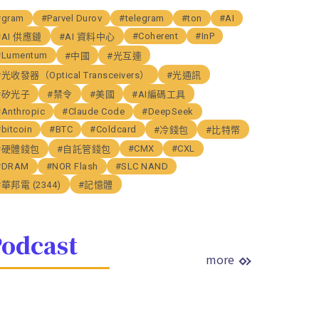
#gram
#Parvel Durov
#telegram
#ton
#AI
#Coherent
#InP
#AI 供應鏈
#AI 資料中心
#Lumentum
#中國
#光互連
#光收發器（Optical Transceivers）
#光通訊
#矽光子
#禁令
#美國
#AI編碼工具
#Anthropic
#Claude Code
#DeepSeek
bitcoin
#BTC
#Coldcard
#冷錢包
#比特幣
#CMX
#CXL
#硬體錢包
#自託管錢包
#DRAM
#NOR Flash
#SLC NAND
#華邦電 (2344)
#記憶體
odcast
more