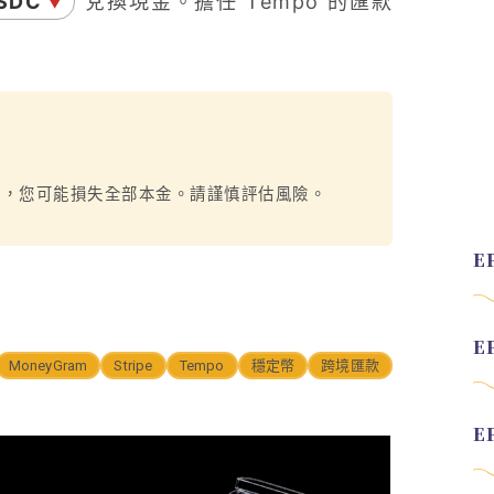
SDC
兌換現金。擔任 Tempo 的匯款
▼
烈，您可能損失全部本金。請謹慎評估風險。
MoneyGram
Stripe
Tempo
穩定幣
跨境匯款