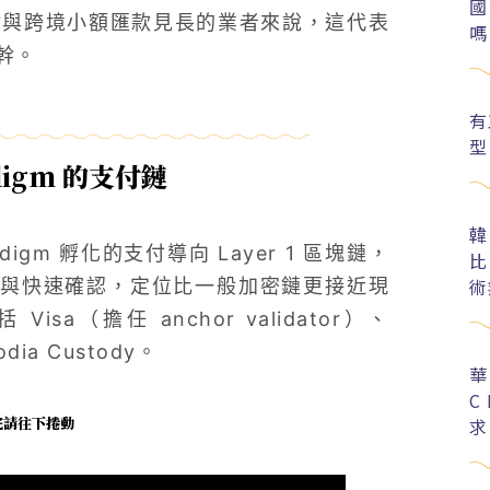
國
點與跨境小額匯款見長的業者來說，這代表
嗎
幹。
有
型
adigm 的支付鏈
韓
adigm 孵化的支付導向 Layer 1 區塊鏈，
比
術
與快速確認，定位比一般加密鏈更接近現
（擔任 anchor validator）、
a Custody。
華
C
未完請往下捲動
求