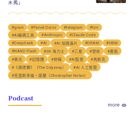
木馬」
#gram
#Parvel Durov
#telegram
#ton
#Anthropic
#Claude Code
#AI編碼工具
#DeepSeek
#AI
#DRAM
#HBM
#AI 加速晶片
#NAND Flash
#SK 海力士
#三星
#營收
#產能
#美光
#記憶體
#財報
#AI監管
#馬斯克
#《奧德賽》（The Odyssey）
#AI 人工智慧
#克里斯多福・諾蘭（Christopher Nolan）
Podcast
more