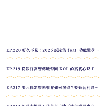
EP.220 好久不見！2026 試錄集 feat. 功能醫學營養師 美寶
EP.219 從銀行高管轉職幣圈 KOL 的真實心聲 feat.龜大
EP.217 美元穩定幣未來會如何演進？監管套利終將收斂？feat. 研究員 余哲安