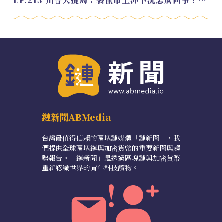
EP.213 川普大攪局：袋鼠市上沖下洗怎麼回事？feat. Alvin
鏈新聞ABMedia
台灣最值得信賴的區塊鏈媒體「鏈新聞」，我
們提供全球區塊鏈與加密貨幣的重要新聞與趨
勢報告。「鏈新聞」是透過區塊鏈與加密貨幣
重新認識世界的青年科技讀物。