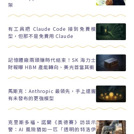
架
有工具把 Claude Code 接到免費模
型，但那不是免費用 Claude
記憶體廠兩頭賺時代結束！SK 海力士
財報曝 HBM 產能轉向、美光首當其衝
馬斯克：Anthropic 最領先，手上還握
有未發布的更強模型
克里斯多福・諾蘭《奧德賽》訪談示
警：AI 風險猶如一匹「透明的特洛伊