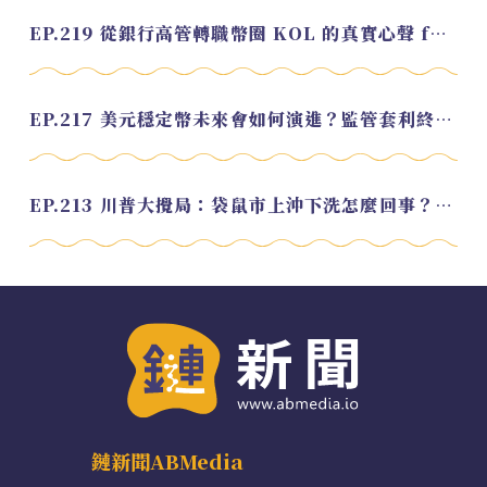
EP.219 從銀行高管轉職幣圈 KOL 的真實心聲 feat.龜大
EP.217 美元穩定幣未來會如何演進？監管套利終將收斂？feat. 研究員 余哲安
EP.213 川普大攪局：袋鼠市上沖下洗怎麼回事？feat. Alvin
鏈新聞ABMedia