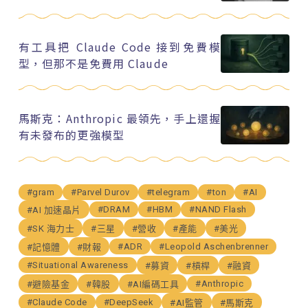
有工具把 Claude Code 接到免費模
型，但那不是免費用 Claude
馬斯克：Anthropic 最領先，手上還握
有未發布的更強模型
#gram
#Parvel Durov
#telegram
#ton
#AI
#DRAM
#HBM
#NAND Flash
#AI 加速晶片
#SK 海力士
#三星
#營收
#產能
#美光
#ADR
#Leopold Aschenbrenner
#記憶體
#財報
#Situational Awareness
#募資
#槓桿
#融資
#Anthropic
#避險基金
#韓股
#AI編碼工具
#Claude Code
#DeepSeek
#AI監管
#馬斯克