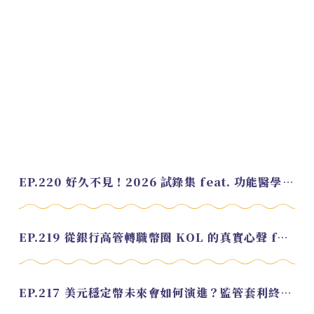
EP.220 好久不見！2026 試錄集 feat. 功能醫學營養師 美寶
EP.219 從銀行高管轉職幣圈 KOL 的真實心聲 feat.龜大
EP.217 美元穩定幣未來會如何演進？監管套利終將收斂？feat. 研究員 余哲安