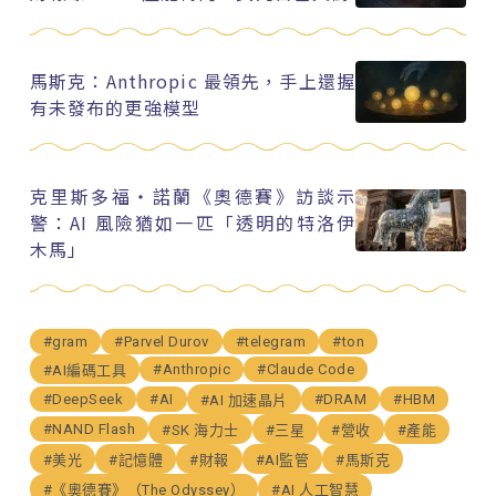
馬斯克：Anthropic 最領先，手上還握
有未發布的更強模型
克里斯多福・諾蘭《奧德賽》訪談示
警：AI 風險猶如一匹「透明的特洛伊
木馬」
#gram
#Parvel Durov
#telegram
#ton
#Anthropic
#Claude Code
#AI編碼工具
#DeepSeek
#AI
#DRAM
#HBM
#AI 加速晶片
#NAND Flash
#SK 海力士
#三星
#營收
#產能
#美光
#記憶體
#財報
#AI監管
#馬斯克
#《奧德賽》（The Odyssey）
#AI 人工智慧