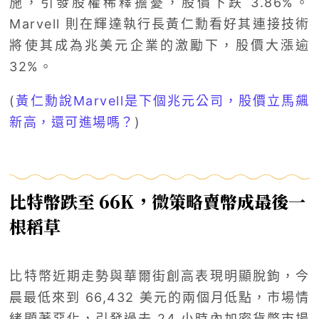
施，引發股權稀釋擔憂，股價下跌 3.86%。
Marvell 則在輝達執行長黃仁勳看好其連接技術
將使其成為兆美元企業的激勵下，股價大漲逾
32%。
(
黃仁勳說Marvell是下個兆元公司，股價立馬飆
新高，還可進場嗎？
)
比特幣跌至 66K，微策略賣幣成最後一
根稻草
比特幣近期走勢與華爾街創高表現明顯脫鉤，今
晨最低來到 66,432 美元的兩個月低點，市場情
緒顯著惡化，引發過去 24 小時內加密貨幣市場