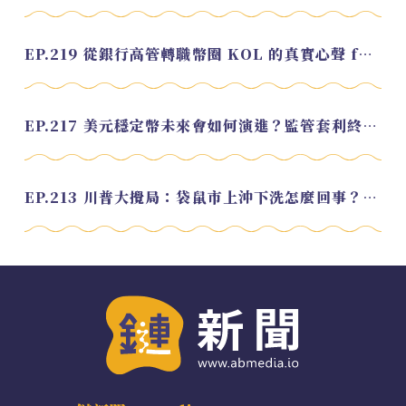
EP.219 從銀行高管轉職幣圈 KOL 的真實心聲 feat.龜大
EP.217 美元穩定幣未來會如何演進？監管套利終將收斂？feat. 研究員 余哲安
EP.213 川普大攪局：袋鼠市上沖下洗怎麼回事？feat. Alvin