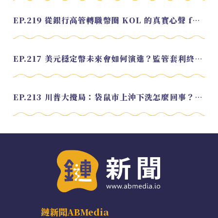
EP.219 從銀行高管轉職幣圈 KOL 的真實心聲 feat.龜大
EP.217 美元穩定幣未來會如何演進？監管套利終將收斂？feat. 研究員 余哲安
EP.213 川普大攪局：袋鼠市上沖下洗怎麼回事？feat. Alvin
鏈新聞ABMedia