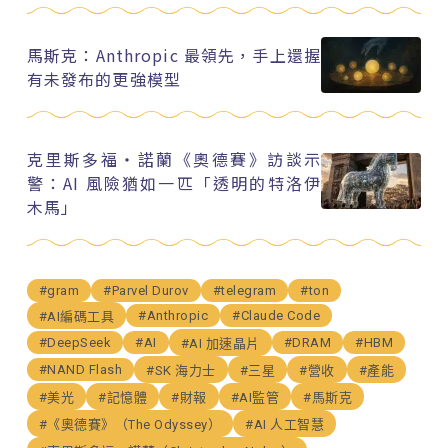
馬斯克：Anthropic 最領先，手上還握
有未發布的更強模型
克里斯多福・諾蘭《奧德賽》訪談示
警：AI 風險猶如一匹「透明的特洛伊
木馬」
#gram
#Parvel Durov
#telegram
#ton
#Anthropic
#Claude Code
#AI編碼工具
#DeepSeek
#AI
#DRAM
#HBM
#AI 加速晶片
#NAND Flash
#SK 海力士
#三星
#營收
#產能
#美光
#記憶體
#財報
#AI監管
#馬斯克
#《奧德賽》（The Odyssey）
#AI 人工智慧