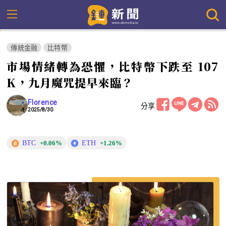
傳統金融
比特幣
市場情緒轉為恐懼，比特幣下跌至 107
K，九月魔咒提早來臨？
Florence
分享
2025/8/30
BTC
ETH
+0.06%
+1.26%