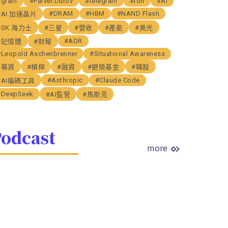
#gram
#Parvel Durov
#telegram
#ton
#AI
#DRAM
#HBM
#NAND Flash
#AI 加速晶片
#SK 海力士
#三星
#營收
#產能
#美光
#ADR
#記憶體
#財報
#Leopold Aschenbrenner
#Situational Awareness
#募資
#槓桿
#融資
#避險基金
#韓股
#Anthropic
#Claude Code
#AI編碼工具
#DeepSeek
#AI監管
#馬斯克
odcast
more