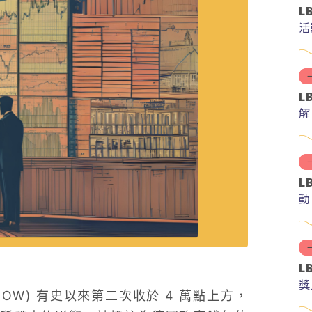
L
活
L
解
分
L
動
L
獎
(DOW) 有史以來第二次收於 4 萬點上方，