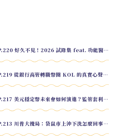
EP.220 好久不見！2026 試錄集 feat. 功能醫學營養師 美寶
EP.219 從銀行高管轉職幣圈 KOL 的真實心聲 feat.龜大
EP.217 美元穩定幣未來會如何演進？監管套利終將收斂？feat. 研究員 余哲安
EP.213 川普大攪局：袋鼠市上沖下洗怎麼回事？feat. Alvin