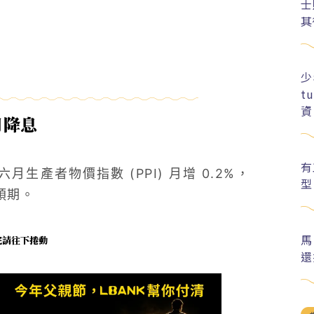
士
其
少
t
資
月降息
有
生產者物價指數 (PPI) 月增 0.2%，
型
預期。
馬
未完請往下捲動
還