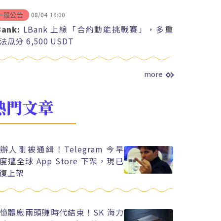
08/04
19:00
一般公告
Bank:
LBank 上線「合約動能挑戰賽」，多重
法瓜分 6,500 USDT
more
熱門文章
辦人剛被通緝！Telegram 今早
度遭全球 App Store 下架，現已
復上架
憶體廠兩頭賺時代結束！SK 海力