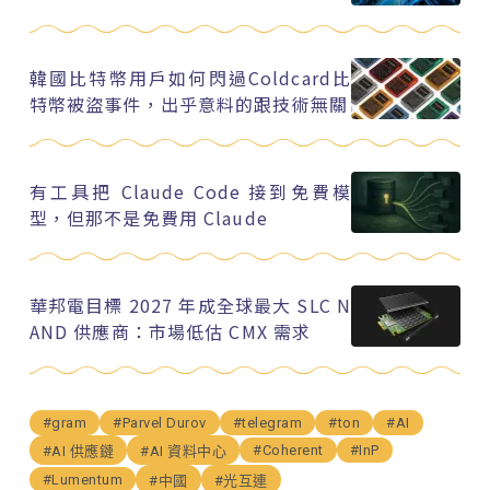
韓國比特幣用戶如何閃過Coldcard比
特幣被盜事件，出乎意料的跟技術無關
有工具把 Claude Code 接到免費模
型，但那不是免費用 Claude
華邦電目標 2027 年成全球最大 SLC N
AND 供應商：市場低估 CMX 需求
#gram
#Parvel Durov
#telegram
#ton
#AI
#Coherent
#InP
#AI 供應鏈
#AI 資料中心
#Lumentum
#中國
#光互連