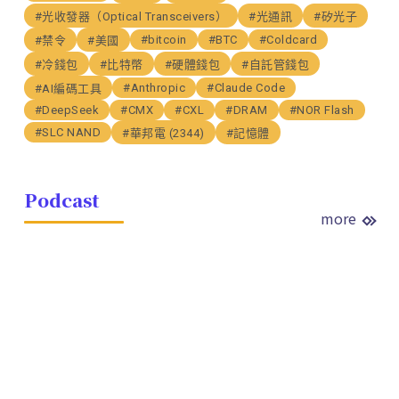
#光收發器（Optical Transceivers）
#光通訊
#矽光子
#bitcoin
#BTC
#Coldcard
#禁令
#美國
#冷錢包
#比特幣
#硬體錢包
#自託管錢包
#Anthropic
#Claude Code
#AI編碼工具
#DeepSeek
#CMX
#CXL
#DRAM
#NOR Flash
#SLC NAND
#華邦電 (2344)
#記憶體
Podcast
more