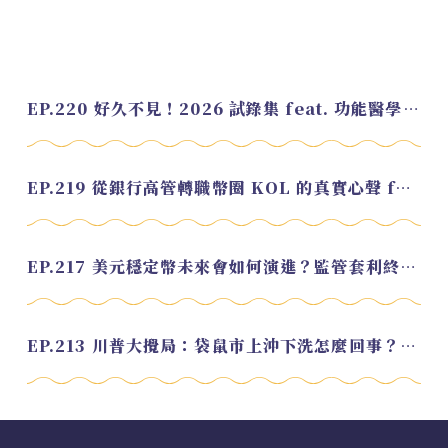
EP.220 好久不見！2026 試錄集 feat. 功能醫學營養師 美寶
EP.219 從銀行高管轉職幣圈 KOL 的真實心聲 feat.龜大
EP.217 美元穩定幣未來會如何演進？監管套利終將收斂？feat. 研究員 余哲安
EP.213 川普大攪局：袋鼠市上沖下洗怎麼回事？feat. Alvin