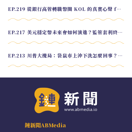
EP.219 從銀行高管轉職幣圈 KOL 的真實心聲 feat.龜大
EP.217 美元穩定幣未來會如何演進？監管套利終將收斂？feat. 研究員 余哲安
EP.213 川普大攪局：袋鼠市上沖下洗怎麼回事？feat. Alvin
鏈新聞ABMedia