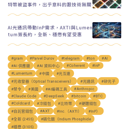
特幣被盜事件，出乎意料的跟技術無關
AI光通訊帶動InP需求，AXTI與Lumen
tum簽長約，全新、穩懋有望受惠
#gram
#Parvel Durov
#telegram
#ton
#AI
#Coherent
#InP
#AI 供應鏈
#AI 資料中心
#Lumentum
#中國
#光互連
#光收發器（Optical Transceivers）
#光通訊
#矽光子
#Anthropic
#禁令
#美國
#AI編碼工具
#Claude Code
#DeepSeek
#bitcoin
#BTC
#Coldcard
#冷錢包
#比特幣
#硬體錢包
#AXT
#自託管錢包
#Inc.（AXTI）
#InP）
#全新 (2455)
#磷化銦（Indium Phosphide
#穩懋 (3105)