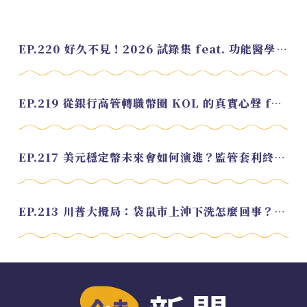
EP.220 好久不見！2026 試錄集 feat. 功能醫學營養師 美寶
EP.219 從銀行高管轉職幣圈 KOL 的真實心聲 feat.龜大
EP.217 美元穩定幣未來會如何演進？監管套利終將收斂？feat. 研究員 余哲安
EP.213 川普大攪局：袋鼠市上沖下洗怎麼回事？feat. Alvin