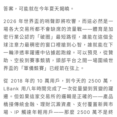
答案，可能就在今年夏天揭曉。
2026 年世界盃的哨聲即將吹響，而這必然是一
場各大交易所都不會缺席的流量戰——體育是加
密行業公認的「破圈」最短路徑，誰能在這個全
球注意力最稠密的窗口裡搶到心智，誰就能在下
一輪滲透率躍遷中佔據起跑線。可以預見，從贊
助、空投到賽事競猜，頭部平台之間一場圍繞世
界盃的「軍備競賽」已經箭在弦上。
從 2018 年的 10 萬用戶，到今天的 2500 萬，
LBank 用八年時間完成了一次從量變到質變的躍
遷。但如果這家交易所的邏輯是正確的——產品
橋接傳統金融、理財沉澱資產、支付覆蓋新興市
場、IP 觸達年輕用戶——那麼 2500 萬不是終