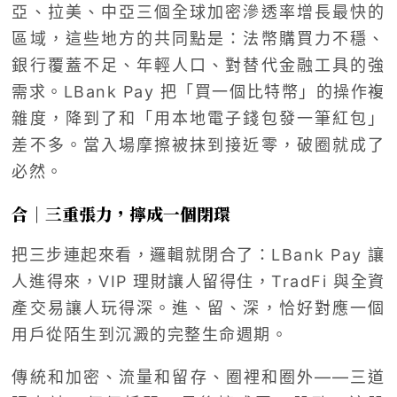
亞、拉美、中亞三個全球加密滲透率增長最快的
區域，這些地方的共同點是：法幣購買力不穩、
銀行覆蓋不足、年輕人口、對替代金融工具的強
需求。LBank Pay 把「買一個比特幣」的操作複
雜度，降到了和「用本地電子錢包發一筆紅包」
差不多。當入場摩擦被抹到接近零，破圈就成了
必然。
合｜三重張力，擰成一個閉環
把三步連起來看，邏輯就閉合了：LBank Pay 讓
人進得來，VIP 理財讓人留得住，TradFi 與全資
產交易讓人玩得深。進、留、深，恰好對應一個
用戶從陌生到沉澱的完整生命週期。
傳統和加密、流量和留存、圈裡和圈外——三道