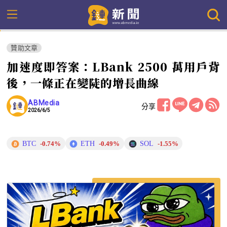
贊助文章
加速度即答案：LBank 2500 萬用戶背
後，一條正在變陡的增長曲線
ABMedia
分享
2026/6/5
BTC
ETH
SOL
-0.74%
-0.49%
-1.55%