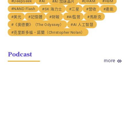
#DeepSeek
#AI
#DRAM
#HBM
#AI 加速晶片
#NAND Flash
#SK 海力士
#三星
#營收
#產能
#美光
#記憶體
#財報
#AI監管
#馬斯克
#《奧德賽》（The Odyssey）
#AI 人工智慧
#克里斯多福・諾蘭（Christopher Nolan）
Podcast
more