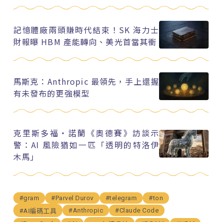
記憶體廠兩頭賺時代結束！SK 海力士
財報曝 HBM 產能轉向、美光首當其衝
馬斯克：Anthropic 最領先，手上還握
有未發布的更強模型
克里斯多福・諾蘭《奧德賽》訪談示
警：AI 風險猶如一匹「透明的特洛伊
木馬」
#gram
#Parvel Durov
#telegram
#ton
#Anthropic
#Claude Code
#AI編碼工具