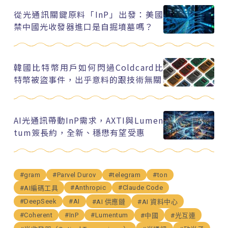
從光通訊關鍵原料「InP」出發：美國
禁中國光收發器進口是自掘墳墓嗎？
韓國比特幣用戶如何閃過Coldcard比
特幣被盜事件，出乎意料的跟技術無關
AI光通訊帶動InP需求，AXTI與Lumen
tum簽長約，全新、穩懋有望受惠
#gram
#Parvel Durov
#telegram
#ton
#Anthropic
#Claude Code
#AI編碼工具
#DeepSeek
#AI
#AI 供應鏈
#AI 資料中心
#Coherent
#InP
#Lumentum
#中國
#光互連