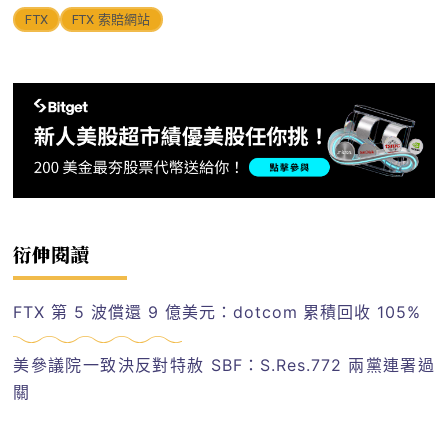
FTX
FTX 索賠網站
衍伸閱讀
FTX 第 5 波償還 9 億美元：dotcom 累積回收 105%
美參議院一致決反對特赦 SBF：S.Res.772 兩黨連署過
關