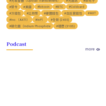
#光收發器（Optical Transceivers）
#光通訊
#矽光子
#bitcoin
#BTC
#Coldcard
#禁令
#美國
#AXT
#冷錢包
#比特幣
#硬體錢包
#自託管錢包
#Inc.（AXTI）
#InP）
#全新 (2455)
#磷化銦（Indium Phosphide
#穩懋 (3105)
Podcast
more