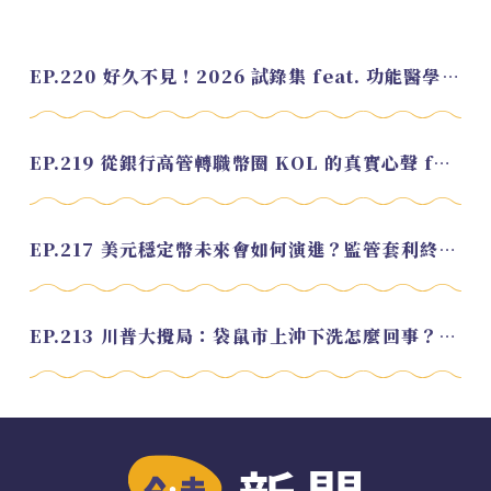
EP.220 好久不見！2026 試錄集 feat. 功能醫學營養師 美寶
EP.219 從銀行高管轉職幣圈 KOL 的真實心聲 feat.龜大
EP.217 美元穩定幣未來會如何演進？監管套利終將收斂？feat. 研究員 余哲安
EP.213 川普大攪局：袋鼠市上沖下洗怎麼回事？feat. Alvin