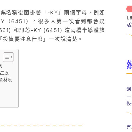
票名稱後面掛著「-KY」兩個字母，例如
L
KY（6451）。很多人第一次看到都會疑
活
1) 和訊芯-KY (6451) 這兩檔半導體族
、「投資要注意什麼」一次說清楚。
司
明星股
題材股
創
一
恢
有