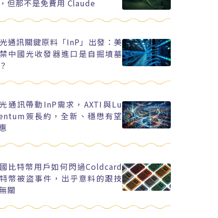
，但那不是免費用 Claude
光通訊關鍵原料「InP」出發：美
禁中國光收發器進口是自掘墳墓
？
I光通訊帶動InP需求，AXTI與Lu
entum簽長約，全新、穩懋有望
惠
國比特幣用戶如何閃過Coldcard
特幣被盜事件，出乎意料的跟技
無關