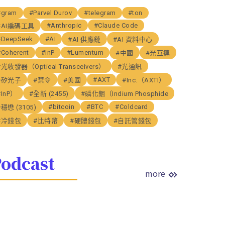
#gram
#Parvel Durov
#telegram
#ton
#Anthropic
#Claude Code
#AI編碼工具
#DeepSeek
#AI
#AI 供應鏈
#AI 資料中心
#Coherent
#InP
#Lumentum
#中國
#光互連
#光收發器（Optical Transceivers）
#光通訊
#AXT
#矽光子
#禁令
#美國
#Inc.（AXTI）
#InP）
#全新 (2455)
#磷化銦（Indium Phosphide
#bitcoin
#BTC
#Coldcard
#穩懋 (3105)
#冷錢包
#比特幣
#硬體錢包
#自託管錢包
odcast
more