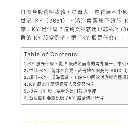
打開台股看盤軟體，投資人一定看過不少股
世芯-KY（3661）、鴻海集團旗下訊芯-
惑：KY 是什麼？這篇文章就用世芯-KY (366
群的 KY 股當例子，把「KY 股是什麼」
Table of Contents
KY 股是什麼？從 F 股改名而來的境外第一上市公
世芯-KY：總部在台灣，註冊地在開曼的 ASIC 
訊芯-KY：鴻海體系、工廠在中國的封測與光通訊
KY 股為什麼讓投資人又愛又怕？
投資 KY 股，要看的是財報透明度
台股股利要繳稅嗎？KY 股屬海外所得