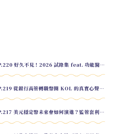
EP.220 好久不見！2026 試錄集 feat. 功能醫學營養師 美寶
EP.219 從銀行高管轉職幣圈 KOL 的真實心聲 feat.龜大
EP.217 美元穩定幣未來會如何演進？監管套利終將收斂？feat. 研究員 余哲安