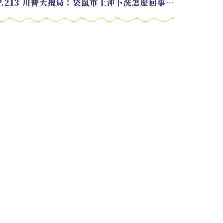
EP.213 川普大攪局：袋鼠市上沖下洗怎麼回事？feat. Alvin