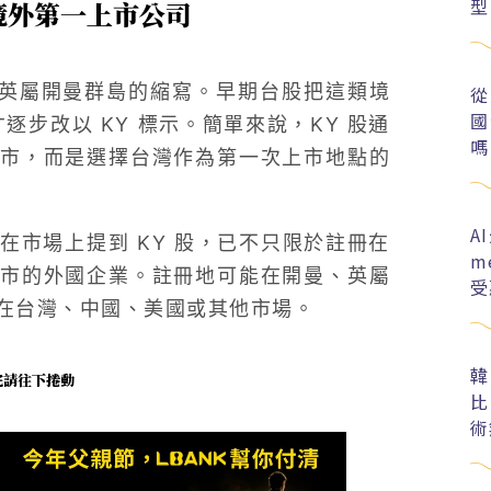
型
的境外第一上市公司
」，也就是英屬開曼群島的縮寫。早期台股把這類境
從
國
來才逐步改以 KY 標示。簡單來說，KY 股通
嗎
市，而是選擇台灣作為第一次上市地點的
A
在市場上提到 KY 股，已不只限於註冊在
m
市的外國企業。註冊地可能在開曼、英屬
受
在台灣、中國、美國或其他市場。
韓
未完請往下捲動
比
術