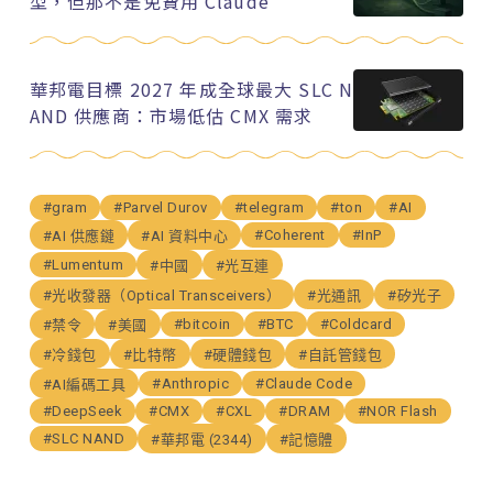
型，但那不是免費用 Claude
華邦電目標 2027 年成全球最大 SLC N
AND 供應商：市場低估 CMX 需求
#gram
#Parvel Durov
#telegram
#ton
#AI
#Coherent
#InP
#AI 供應鏈
#AI 資料中心
#Lumentum
#中國
#光互連
#光收發器（Optical Transceivers）
#光通訊
#矽光子
#bitcoin
#BTC
#Coldcard
#禁令
#美國
#冷錢包
#比特幣
#硬體錢包
#自託管錢包
#Anthropic
#Claude Code
#AI編碼工具
#DeepSeek
#CMX
#CXL
#DRAM
#NOR Flash
#SLC NAND
#華邦電 (2344)
#記憶體