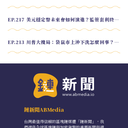
EP.217 美元穩定幣未來會如何演進？監管套利終將收斂？feat. 研究員 余哲安
EP.213 川普大攪局：袋鼠市上沖下洗怎麼回事？feat. Alvin
鏈新聞ABMedia
台灣最值得信賴的區塊鏈媒體「鏈新聞」，我
們提供全球區塊鏈與加密貨幣的重要新聞與趨