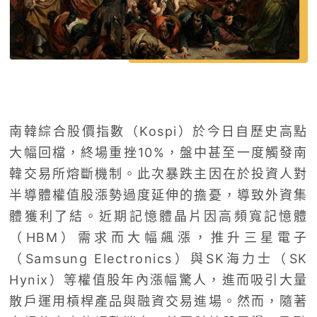
南韓綜合股價指數（Kospi）於今日自歷史高點
大幅回檔，終場重挫10%，盤中甚至一度觸發南
韓交易所熔斷機制。此次暴跌主因在於投資人對
半導體權值股漲勢過度延伸的擔憂，導致外資集
體獲利了結。近期記憶體晶片因高頻寬記憶體
（HBM）需求而大幅飆漲，推升三星電子
（Samsung Electronics）與SK海力士（SK
Hynix）等權值股年內漲幅驚人，進而吸引大量
散戶運用槓桿產品與融資交易進場。然而，隨著