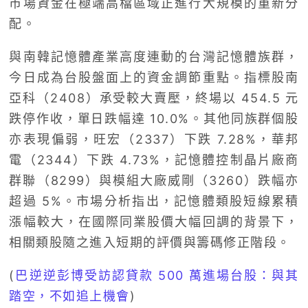
市場資金在極端高檔區域正進行大規模的重新分
配。
與南韓記憶體產業高度連動的台灣記憶體族群，
今日成為台股盤面上的資金調節重點。指標股南
亞科（2408）承受較大賣壓，終場以 454.5 元
跌停作收，單日跌幅達 10.0%。其他同族群個股
亦表現偏弱，旺宏（2337）下跌 7.28%，華邦
電（2344）下跌 4.73%，記憶體控制晶片廠商
群聯（8299）與模組大廠威剛（3260）跌幅亦
超過 5%。市場分析指出，記憶體類股短線累積
漲幅較大，在國際同業股價大幅回調的背景下，
相關類股隨之進入短期的評價與籌碼修正階段。
(
巴逆逆彭博受訪認貸款 500 萬進場台股：與其
踏空，不如追上機會
)