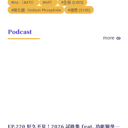
#Inc.（AXTI）
#InP）
#全新 (2455)
#磷化銦（Indium Phosphide
#穩懋 (3105)
Podcast
more
EP.220 好久不見！2026 試錄集 feat. 功能醫學營養師 美寶