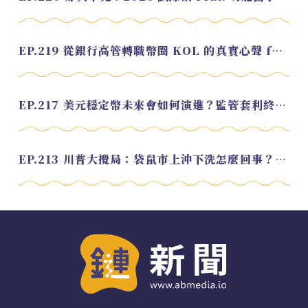
EP.219 從銀行高管轉職幣圈 KOL 的真實心聲 feat.龜大
EP.217 美元穩定幣未來會如何演進？監管套利終將收斂？feat. 研究員 余哲安
EP.213 川普大攪局：袋鼠市上沖下洗怎麼回事？feat. Alvin