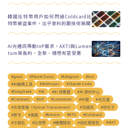
韓國比特幣用戶如何閃過Coldcard比
特幣被盜事件，出乎意料的跟技術無關
AI光通訊帶動InP需求，AXTI與Lumen
tum簽長約，全新、穩懋有望受惠
#gram
#Parvel Durov
#telegram
#ton
#Anthropic
#Claude Code
#AI編碼工具
#DeepSeek
#AI
#AI 供應鏈
#AI 資料中心
#Coherent
#InP
#Lumentum
#中國
#光互連
#光收發器（Optical Transceivers）
#光通訊
#矽光子
#bitcoin
#BTC
#Coldcard
#禁令
#美國
#AXT
#冷錢包
#比特幣
#硬體錢包
#自託管錢包