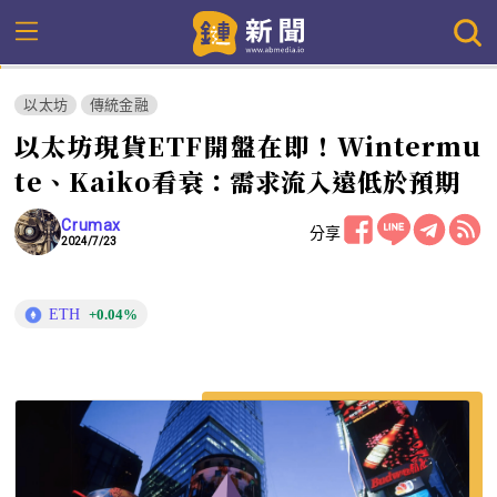
以太坊
傳統金融
以太坊現貨ETF開盤在即！Wintermu
te、Kaiko看衰：需求流入遠低於預期
Crumax
分享
2024/7/23
ETH
+0.04%