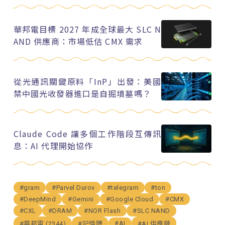
華邦電目標 2027 年成全球最大 SLC N
AND 供應商：市場低估 CMX 需求
從光通訊關鍵原料「InP」出發：美國
禁中國光收發器進口是自掘墳墓嗎？
Claude Code 讓多個工作階段互傳訊
息：AI 代理開始協作
#gram
#Parvel Durov
#telegram
#ton
#DeepMind
#Gemini
#Google Cloud
#CMX
#CXL
#DRAM
#NOR Flash
#SLC NAND
#AI
#華邦電 (2344)
#記憶體
#AI 供應鏈