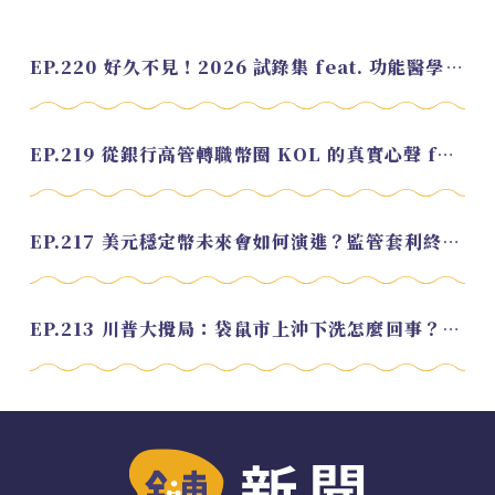
EP.220 好久不見！2026 試錄集 feat. 功能醫學營養師 美寶
EP.219 從銀行高管轉職幣圈 KOL 的真實心聲 feat.龜大
EP.217 美元穩定幣未來會如何演進？監管套利終將收斂？feat. 研究員 余哲安
EP.213 川普大攪局：袋鼠市上沖下洗怎麼回事？feat. Alvin