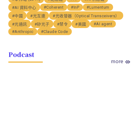
#Coherent
#InP
#Lumentum
#AI 資料中心
#中國
#光互連
#光收發器（Optical Transceivers）
#AI agent
#光通訊
#矽光子
#禁令
#美國
#Anthropic
#Claude Code
Podcast
more