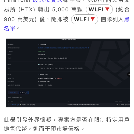
易所 (HTX) 轉出 5,000 萬顆
WLFI
(約合
▼
900 萬美元) 後，隨即被
WLFI
團隊列入
黑
▼
名單
。
此舉引發外界懷疑，專案方是否在限制特定用戶
拋售代幣，進而干預市場價格。