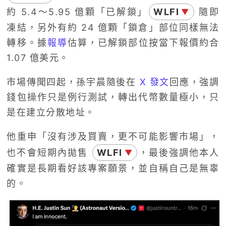
約 5.4～5.95 億顆「已解鎖」
WLFI
隨即
▼
凍結，另外有約 24 億顆「鎖倉」部位同樣無法
轉移。據
報導
估算，已解鎖部位按當下報價約合
1.07 億美元。
市場傳聞四起，孫宇晨隨後在
X 發文
回應，強調
錢包操作只是例行測試，轉出代幣數量極小，只
是在建立分散地址。
他重申「沒有涉及買賣，更不可能影響市場」，
也不會短期內拋售
WLFI
，最後強調他本人
▼
確實是長期看好該專案願景，並自稱自己是無辜
的。