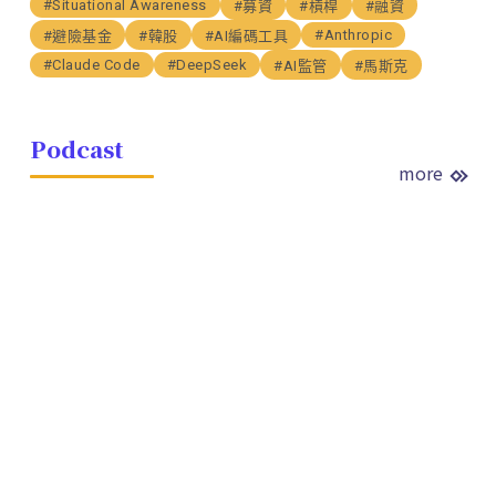
#Situational Awareness
#募資
#槓桿
#融資
#Anthropic
#避險基金
#韓股
#AI編碼工具
#Claude Code
#DeepSeek
#AI監管
#馬斯克
Podcast
more