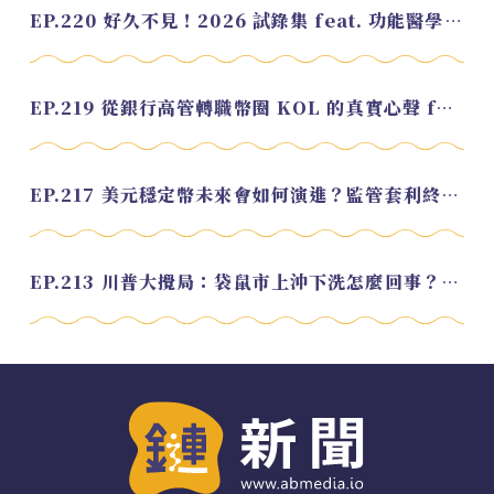
EP.220 好久不見！2026 試錄集 feat. 功能醫學營養師 美寶
EP.219 從銀行高管轉職幣圈 KOL 的真實心聲 feat.龜大
EP.217 美元穩定幣未來會如何演進？監管套利終將收斂？feat. 研究員 余哲安
EP.213 川普大攪局：袋鼠市上沖下洗怎麼回事？feat. Alvin