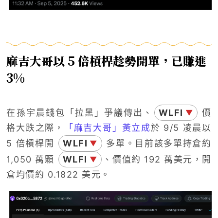
麻吉大哥以 5 倍槓桿趁勢開單，已賺進
3%
在孫宇晨錢包「拉黑」爭議傳出、
WLFI
價
▼
格大跌之際，
「麻吉大哥」黃立成
於 9/5 凌晨以
5 倍槓桿開
WLFI
多單。目前該多單持倉約
▼
1,050 萬顆
WLFI
、價值約 192 萬美元，開
▼
倉均價約 0.1822 美元。