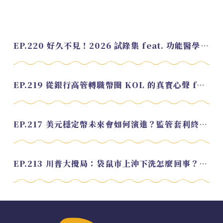
EP.220 好久不見！2026 試錄集 feat. 功能醫學營養師 美寶
EP.219 從銀行高管轉職幣圈 KOL 的真實心聲 feat.龜大
EP.217 美元穩定幣未來會如何演進？監管套利終將收斂？feat. 研究員 余哲安
EP.213 川普大攪局：袋鼠市上沖下洗怎麼回事？feat. Alvin