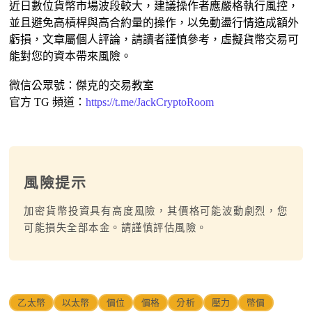
近日數位貨幣市場波段較大，建議操作者應嚴格執行風控，
並且避免高槓桿與高合約量的操作，以免動盪行情造成額外
虧損，文章屬個人評論，請讀者謹慎參考，虛擬貨幣交易可
能對您的資本帶來風險。
微信公眾號：傑克的交易教室
官方 TG 頻道：
https://t.me/JackCryptoRoom
風險提示
加密貨幣投資具有高度風險，其價格可能波動劇烈，您
可能損失全部本金。請謹慎評估風險。
乙太幣
以太幣
價位
價格
分析
壓力
幣價