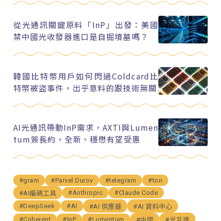
從光通訊關鍵原料「InP」出發：美國
禁中國光收發器進口是自掘墳墓嗎？
韓國比特幣用戶如何閃過Coldcard比
特幣被盜事件，出乎意料的跟技術無關
AI光通訊帶動InP需求，AXTI與Lumen
tum簽長約，全新、穩懋有望受惠
#gram
#Parvel Durov
#telegram
#ton
#Anthropic
#Claude Code
#AI編碼工具
#DeepSeek
#AI
#AI 供應鏈
#AI 資料中心
#Coherent
#InP
#Lumentum
#中國
#光互連