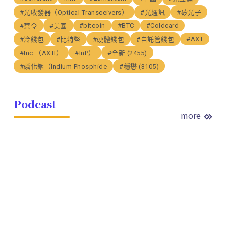
#光收發器（Optical Transceivers）
#光通訊
#矽光子
#bitcoin
#BTC
#Coldcard
#禁令
#美國
#AXT
#冷錢包
#比特幣
#硬體錢包
#自託管錢包
#Inc.（AXTI）
#InP）
#全新 (2455)
#磷化銦（Indium Phosphide
#穩懋 (3105)
Podcast
more