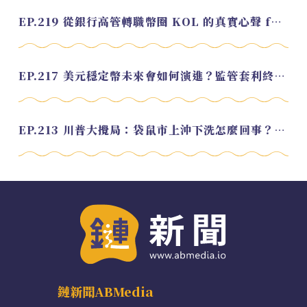
EP.219 從銀行高管轉職幣圈 KOL 的真實心聲 feat.龜大
EP.217 美元穩定幣未來會如何演進？監管套利終將收斂？feat. 研究員 余哲安
EP.213 川普大攪局：袋鼠市上沖下洗怎麼回事？feat. Alvin
鏈新聞ABMedia