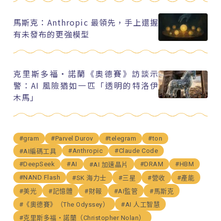
馬斯克：Anthropic 最領先，手上還握
有未發布的更強模型
克里斯多福・諾蘭《奧德賽》訪談示
警：AI 風險猶如一匹「透明的特洛伊
木馬」
#gram
#Parvel Durov
#telegram
#ton
#Anthropic
#Claude Code
#AI編碼工具
#DeepSeek
#AI
#DRAM
#HBM
#AI 加速晶片
#NAND Flash
#SK 海力士
#三星
#營收
#產能
#美光
#記憶體
#財報
#AI監管
#馬斯克
#《奧德賽》（The Odyssey）
#AI 人工智慧
#克里斯多福・諾蘭（Christopher Nolan）