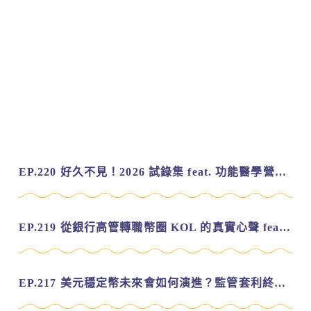
EP.220 好久不見！2026 試錄集 feat. 功能醫學營養師 美寶
EP.219 從銀行高管轉職幣圈 KOL 的真實心聲 feat.龜大
EP.217 美元穩定幣未來會如何演進？監管套利終將收斂？feat. 研究員 余哲安