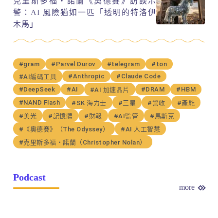
克里斯多福・諾蘭《奧德賽》訪談示
警：AI 風險猶如一匹「透明的特洛伊
木馬」
#gram
#Parvel Durov
#telegram
#ton
#Anthropic
#Claude Code
#AI編碼工具
#DeepSeek
#AI
#DRAM
#HBM
#AI 加速晶片
#NAND Flash
#SK 海力士
#三星
#營收
#產能
#美光
#記憶體
#財報
#AI監管
#馬斯克
#《奧德賽》（The Odyssey）
#AI 人工智慧
#克里斯多福・諾蘭（Christopher Nolan）
Podcast
more