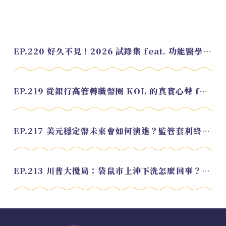
EP.220 好久不見！2026 試錄集 feat. 功能醫學營養師 美寶
EP.219 從銀行高管轉職幣圈 KOL 的真實心聲 feat.龜大
EP.217 美元穩定幣未來會如何演進？監管套利終將收斂？feat. 研究員 余哲安
EP.213 川普大攪局：袋鼠市上沖下洗怎麼回事？feat. Alvin