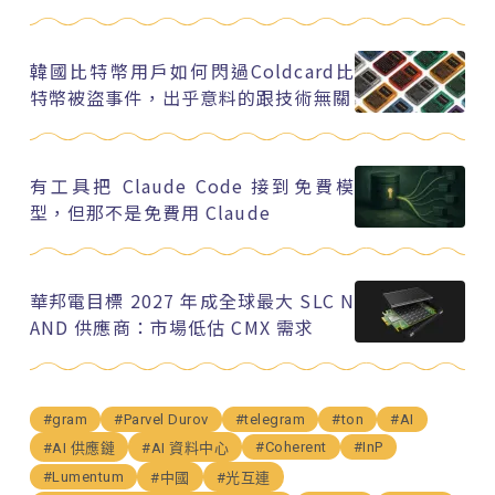
韓國比特幣用戶如何閃過Coldcard比
特幣被盜事件，出乎意料的跟技術無關
有工具把 Claude Code 接到免費模
型，但那不是免費用 Claude
華邦電目標 2027 年成全球最大 SLC N
AND 供應商：市場低估 CMX 需求
#gram
#Parvel Durov
#telegram
#ton
#AI
#Coherent
#InP
#AI 供應鏈
#AI 資料中心
#Lumentum
#中國
#光互連