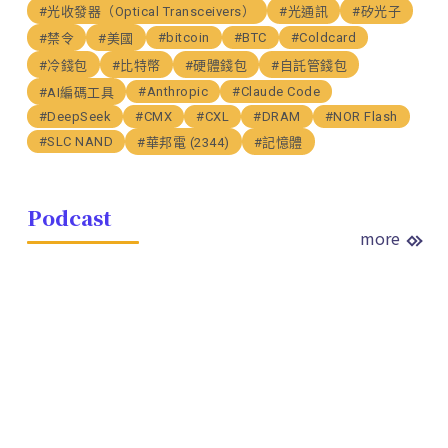
#光收發器（Optical Transceivers）
#光通訊
#矽光子
#bitcoin
#BTC
#Coldcard
#禁令
#美國
#冷錢包
#比特幣
#硬體錢包
#自託管錢包
#Anthropic
#Claude Code
#AI編碼工具
#DeepSeek
#CMX
#CXL
#DRAM
#NOR Flash
#SLC NAND
#華邦電 (2344)
#記憶體
Podcast
more