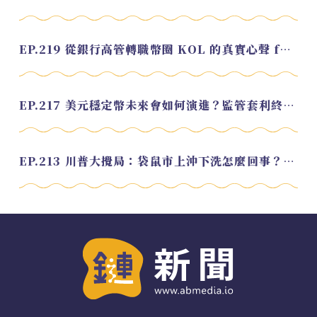
EP.219 從銀行高管轉職幣圈 KOL 的真實心聲 feat.龜大
EP.217 美元穩定幣未來會如何演進？監管套利終將收斂？feat. 研究員 余哲安
EP.213 川普大攪局：袋鼠市上沖下洗怎麼回事？feat. Alvin