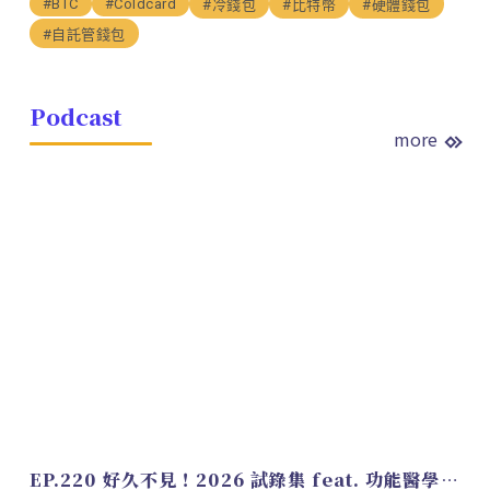
#BTC
#Coldcard
#冷錢包
#比特幣
#硬體錢包
#自託管錢包
Podcast
more
EP.220 好久不見！2026 試錄集 feat. 功能醫學營養師 美寶