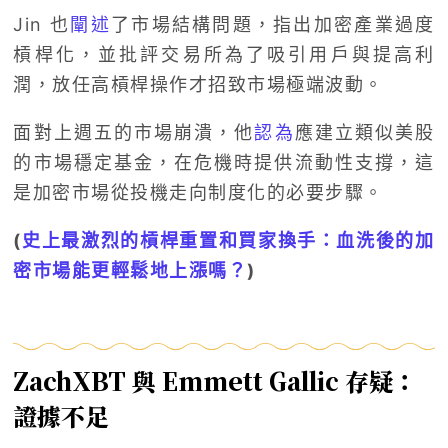
Jin 也
闡述
了市場結構問題，指出加密產業過度
槓桿化，並批評交易所為了吸引用戶與提高利
潤，放任高槓桿操作才招致市場極端波動。
面對上週五的市場崩潰，他
認為
應建立類似美股
的市場穩定基金，在危機時提供流動性支撐，這
是加密市場從投機走向制度化的必要步驟。
(
史上最激烈的槓桿重置和買家換手：血洗後的加
密市場能更輕鬆地上漲嗎？
)
ZachXBT 與 Emmett Gallic 存疑：
證據不足