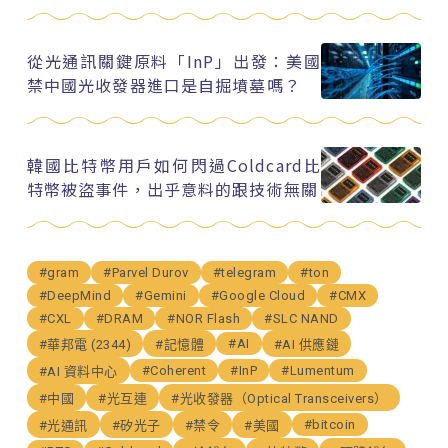
從光通訊關鍵原料「InP」出發：美國
禁中國光收發器進口是自掘墳墓嗎？
韓國比特幣用戶如何閃過Coldcard比
特幣被盜事件，出乎意料的跟技術無關
#gram
#Parvel Durov
#telegram
#ton
#DeepMind
#Gemini
#Google Cloud
#CMX
#CXL
#DRAM
#NOR Flash
#SLC NAND
#AI
#華邦電 (2344)
#記憶體
#AI 供應鏈
#Coherent
#InP
#Lumentum
#AI 資料中心
#中國
#光互連
#光收發器（Optical Transceivers）
#bitcoin
#光通訊
#矽光子
#禁令
#美國