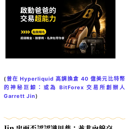
(
曾在 Hyperliquid 高調換倉 40 億美元比特幣
的神秘巨鯨：或為 BitForex 交易所創辦人
Garrett Jin
)
Jin 出面否認認識川普：並非內線交