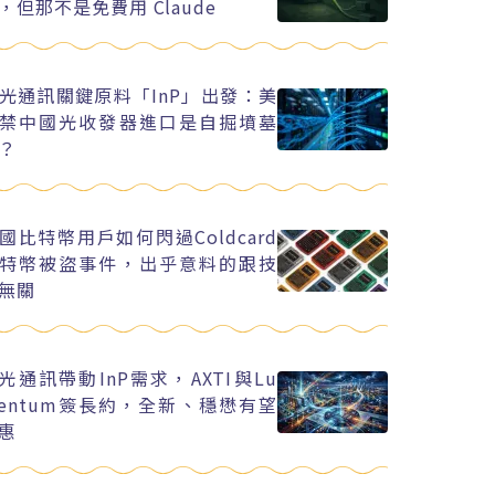
，但那不是免費用 Claude
光通訊關鍵原料「InP」出發：美
禁中國光收發器進口是自掘墳墓
？
國比特幣用戶如何閃過Coldcard
特幣被盜事件，出乎意料的跟技
無關
I光通訊帶動InP需求，AXTI與Lu
entum簽長約，全新、穩懋有望
惠