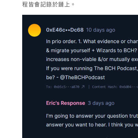
程皆會記錄於鏈上。