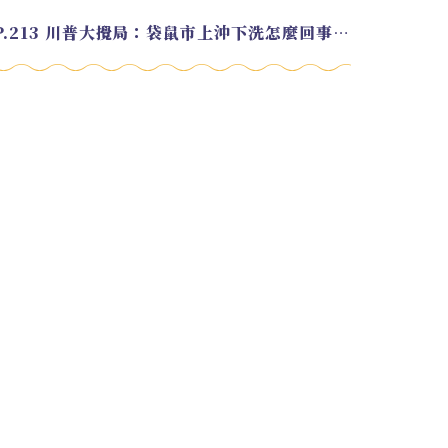
EP.213 川普大攪局：袋鼠市上沖下洗怎麼回事？feat. Alvin