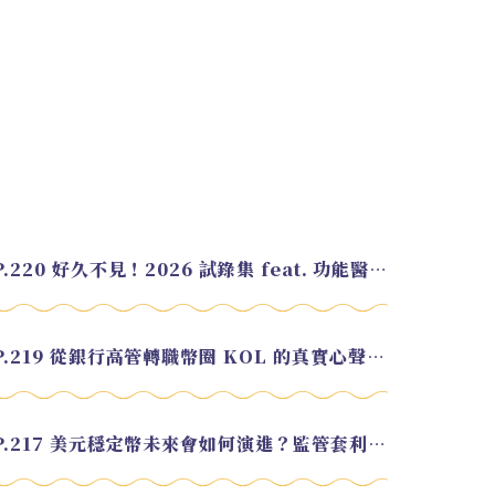
EP.220 好久不見！2026 試錄集 feat. 功能醫學營養師 美寶
EP.219 從銀行高管轉職幣圈 KOL 的真實心聲 feat.龜大
EP.217 美元穩定幣未來會如何演進？監管套利終將收斂？feat. 研究員 余哲安