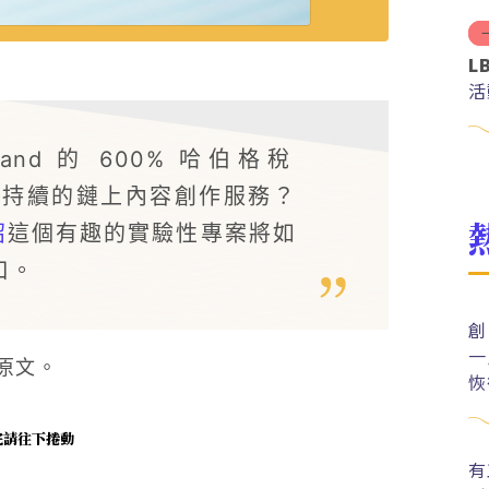
L
活
nd 的 600% 哈伯格稅
否達成可持續的鏈上內容創作服務？
紹
這個有趣的實驗性專案將如
口。
創
一
原文。
恢
未完請往下捲動
有