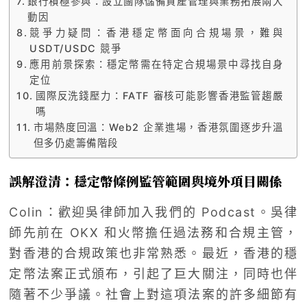
銀行積極參與：設立團隊儲備資產管理與業務拓展兩大
動因
競爭力疑問：香港穩定幣面向合規場景，難與
USDT/USDC 競爭
應用前景探索：穩定幣需在特定合規場景中尋找自身
定位
國際反洗錢壓力：FATF 審核可能影響香港監管趨嚴
嗎
市場熱度回溫：Web2 企業進場，香港氛圍逐步升溫
但多仍處籌備階段
誤解澄清：穩定幣條例監管範圍與境外項目關係
Colin：歡迎吳律師加入我們的 Podcast。吳律
師先前在 OKX 和火幣擔任過法務和合規主管，
對香港的合規政策也非常熟悉。最近，香港的穩
定幣法案正式頒布，引起了巨大關注，同時也伴
隨著不少爭議。社會上對這項法案的許多細節有