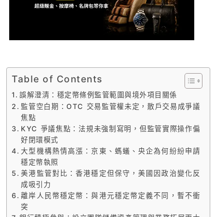
Table of Contents
誤解澄清：穩定幣條例監管範圍與境外項目關係
監管空白期：OTC 交易監管權未定，散戶交易成爭議
焦點
KYC 爭議焦點：法規未強制寫明，但監管實際操作偏
好閉環模式
大型機構熱情高漲：京東、螞蟻、央企為何紛紛申請
穩定幣執照
美港監管對比：香港穩定但保守，美國因政治變化反
成吸引力
離岸人民幣穩定幣：與港元穩定幣定義不同，暫不衝
突