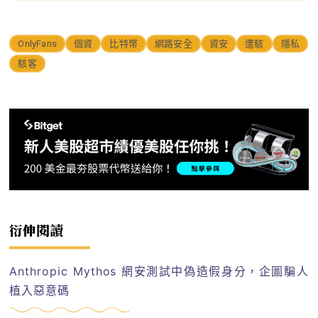
OnlyFans
個資
比特幣
網路安全
資安
遭駭
隱私
駭客
衍伸閱讀
Anthropic Mythos 網安測試中偽造假身分，企圖騙人
植入惡意碼