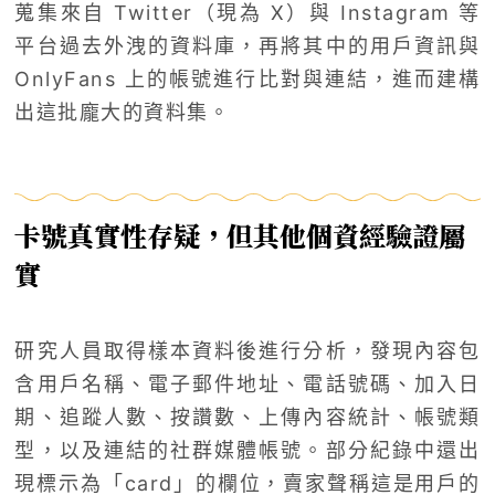
蒐集來自 Twitter（現為 X）與 Instagram 等
平台過去外洩的資料庫，再將其中的用戶資訊與
OnlyFans 上的帳號進行比對與連結，進而建構
出這批龐大的資料集。
卡號真實性存疑，但其他個資經驗證屬
實
研究人員取得樣本資料後進行分析，發現內容包
含用戶名稱、電子郵件地址、電話號碼、加入日
期、追蹤人數、按讚數、上傳內容統計、帳號類
型，以及連結的社群媒體帳號。部分紀錄中還出
現標示為「card」的欄位，賣家聲稱這是用戶的