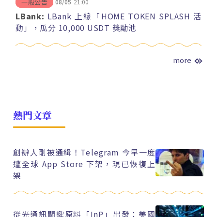
08/05
21:00
一般公告
LBank:
LBank 上線「HOME TOKEN SPLASH 活
動」，瓜分 10,000 USDT 獎勵池
more
熱門文章
創辦人剛被通緝！Telegram 今早一度
遭全球 App Store 下架，現已恢復上
架
從光通訊關鍵原料「InP」出發：美國