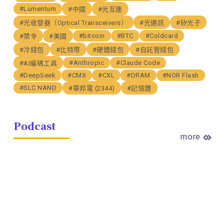
#Lumentum
#中國
#光互連
#光收發器（Optical Transceivers）
#光通訊
#矽光子
#bitcoin
#BTC
#Coldcard
#禁令
#美國
#冷錢包
#比特幣
#硬體錢包
#自託管錢包
#Anthropic
#Claude Code
#AI編碼工具
#DeepSeek
#CMX
#CXL
#DRAM
#NOR Flash
#SLC NAND
#華邦電 (2344)
#記憶體
Podcast
more