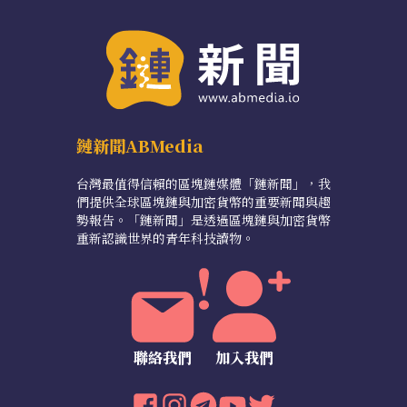
鏈新聞ABMedia
台灣最值得信賴的區塊鏈媒體「鏈新聞」，我
們提供全球區塊鏈與加密貨幣的重要新聞與趨
勢報告。「鏈新聞」是透過區塊鏈與加密貨幣
重新認識世界的青年科技讀物。
聯絡我們
加入我們