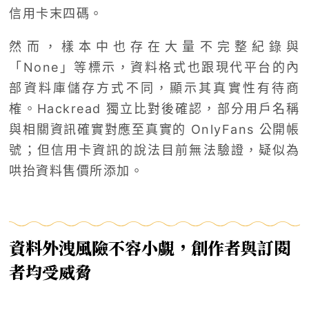
信用卡末四碼。
然而，樣本中也存在大量不完整紀錄與
「None」等標示，資料格式也跟現代平台的內
部資料庫儲存方式不同，顯示其真實性有待商
榷。Hackread 獨立比對後確認，部分用戶名稱
與相關資訊確實對應至真實的 OnlyFans 公開帳
號；但信用卡資訊的說法目前無法驗證，疑似為
哄抬資料售價所添加。
資料外洩風險不容小覷，創作者與訂閱
者均受威脅