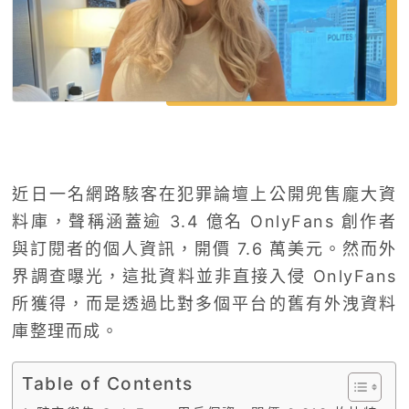
近日一名網路駭客在犯罪論壇上公開兜售龐大資
料庫，聲稱涵蓋逾 3.4 億名 OnlyFans 創作者
與訂閱者的個人資訊，開價 7.6 萬美元。然而外
界調查曝光，這批資料並非直接入侵 OnlyFans
所獲得，而是透過比對多個平台的舊有外洩資料
庫整理而成。
Table of Contents