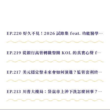
EP.220 好久不見！2026 試錄集 feat. 功能醫學營養師 美寶
EP.219 從銀行高管轉職幣圈 KOL 的真實心聲 feat.龜大
EP.217 美元穩定幣未來會如何演進？監管套利終將收斂？feat. 研究員 余哲安
EP.213 川普大攪局：袋鼠市上沖下洗怎麼回事？feat. Alvin