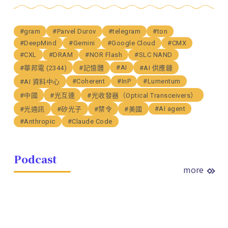
#gram
#Parvel Durov
#telegram
#ton
#DeepMind
#Gemini
#Google Cloud
#CMX
#CXL
#DRAM
#NOR Flash
#SLC NAND
#AI
#華邦電 (2344)
#記憶體
#AI 供應鏈
#Coherent
#InP
#Lumentum
#AI 資料中心
#中國
#光互連
#光收發器（Optical Transceivers）
#AI agent
#光通訊
#矽光子
#禁令
#美國
#Anthropic
#Claude Code
Podcast
more