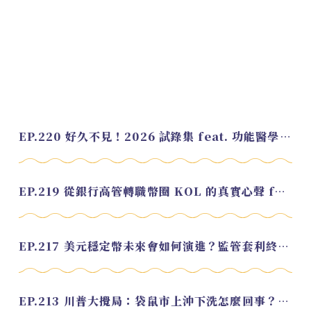
EP.220 好久不見！2026 試錄集 feat. 功能醫學營養師 美寶
EP.219 從銀行高管轉職幣圈 KOL 的真實心聲 feat.龜大
EP.217 美元穩定幣未來會如何演進？監管套利終將收斂？feat. 研究員 余哲安
EP.213 川普大攪局：袋鼠市上沖下洗怎麼回事？feat. Alvin