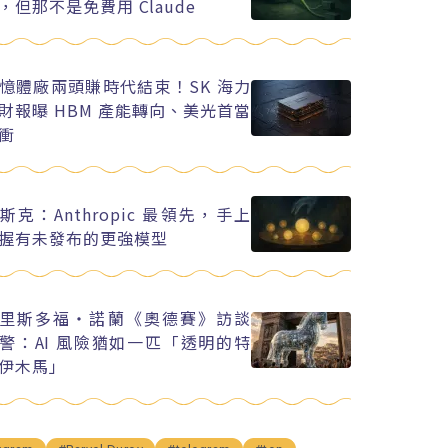
，但那不是免費用 Claude
憶體廠兩頭賺時代結束！SK 海力
財報曝 HBM 產能轉向、美光首當
衝
斯克：Anthropic 最領先，手上
握有未發布的更強模型
里斯多福・諾蘭《奧德賽》訪談
警：AI 風險猶如一匹「透明的特
伊木馬」