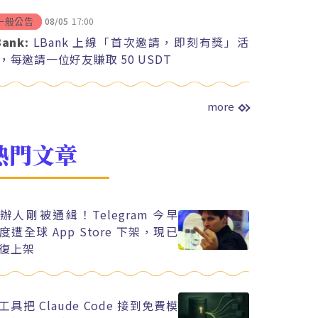
08/05
17:00
一般公告
Bank:
LBank 上線「首次邀請，即刻有獎」活
，每邀請一位好友賺取 50 USDT
more
熱門文章
辦人剛被通緝！Telegram 今早
度遭全球 App Store 下架，現已
復上架
工具把 Claude Code 接到免費模