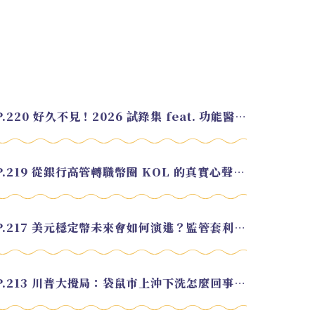
EP.220 好久不見！2026 試錄集 feat. 功能醫學營養師 美寶
EP.219 從銀行高管轉職幣圈 KOL 的真實心聲 feat.龜大
EP.217 美元穩定幣未來會如何演進？監管套利終將收斂？feat. 研究員 余哲安
EP.213 川普大攪局：袋鼠市上沖下洗怎麼回事？feat. Alvin