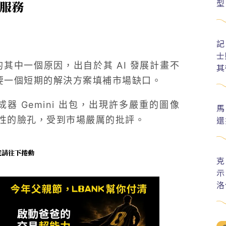
型
 服務
記
士
的其中一個原因，出自於其 AI 發展計畫不
其
需要一個短期的解決方案填補市場缺口。
生成器 Gemini 出包，出現許多嚴重的圖像
馬
還
性的臉孔，受到市場嚴厲的批評。
未完請往下捲動
克
示
洛