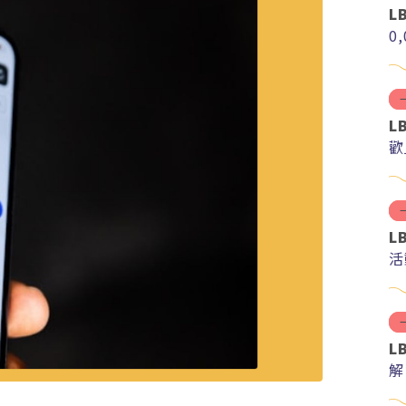
L
0
L
歡
L
活
L
解
分