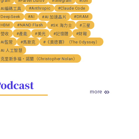
#gram
#Parvel Durov
#telegram
#ton
#Anthropic
#Claude Code
#AI編碼工具
#DeepSeek
#AI
#DRAM
#AI 加速晶片
#HBM
#NAND Flash
#SK 海力士
#三星
#營收
#產能
#美光
#記憶體
#財報
#AI監管
#馬斯克
#《奧德賽》（The Odyssey）
#AI 人工智慧
#克里斯多福・諾蘭（Christopher Nolan）
odcast
more