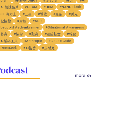
#gram
#Parvel Durov
#telegram
#ton
#AI
#DRAM
#HBM
#NAND Flash
#AI 加速晶片
#SK 海力士
#三星
#營收
#產能
#美光
#ADR
#記憶體
#財報
#Leopold Aschenbrenner
#Situational Awareness
#募資
#槓桿
#融資
#避險基金
#韓股
#Anthropic
#Claude Code
#AI編碼工具
#DeepSeek
#AI監管
#馬斯克
odcast
more