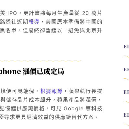
IPO，更計畫將每月生產量從 20 萬片
據路透社近期
報導
，美國原本準備將中國的
列入黑名單，但最終卻暫緩以「避免與北京升
hone 漲價已成定局
的處境便可見端倪，
根據報導
，蘋果執行長提
憶體與儲存晶片成本飆升，蘋果產品將漲價，
體供應鏈價格，可見 Google 等
科技
極尋求更具經濟效益的供應鏈替代方案。