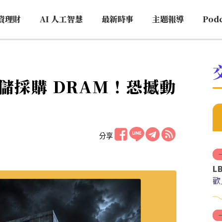
資理財
AI 人工智慧
最新時事
主題報導
Pod
存儲採購 DRAM！恐撼動
分享
L
歡