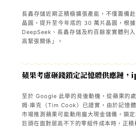
長鑫存儲近期正積極擴張產能，不僅籌備赴美 
晶圓，提升至今年底的 30 萬片晶圓，根
DeepSeek、長鑫存儲及約百餘家實體
高緊張關係」。
蘋果考慮砸錢鎖定記憶體供應鏈，ip
至於 Google 此舉的背後動機，從蘋果
姆·庫克（Tim Cook）已證實，由於記
市場推測蘋果可能動用龐大現金儲備，鎖定記憶
巨頭在面對居高不下的零組件成本時，正積