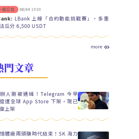
08/04
19:00
一般公告
Bank:
LBank 上線「合約動能挑戰賽」，多重
法瓜分 6,500 USDT
more
熱門文章
辦人剛被通緝！Telegram 今早
度遭全球 App Store 下架，現已
復上架
憶體廠兩頭賺時代結束！SK 海力