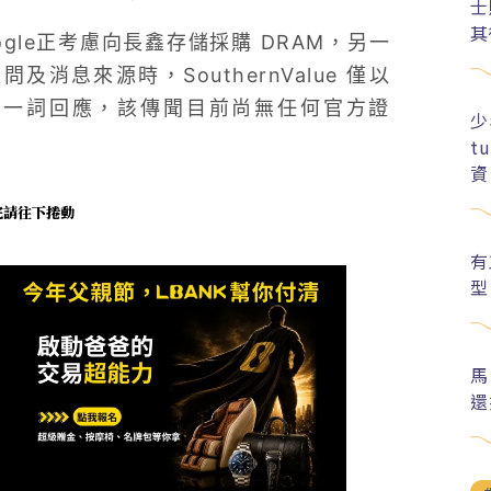
士
其
ogle正考慮向長鑫存儲採購 DRAM，另一
及消息來源時，SouthernValue 僅以
t 執行長）一詞回應，該傳聞目前尚無任何官方證
少
t
資
未完請往下捲動
有
型
馬
還