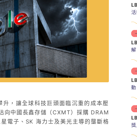
L
活
L
解
分
L
動
攀升，讓全球科技巨頭面臨沉重的成本壓
估向中國長鑫存儲（CXMT）採購 DRAM
L
星電子、SK 海力士及美光主導的壟斷格
獎