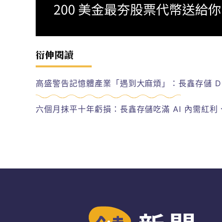
衍伸閱讀
高盛警告記憶體產業「遇到大麻煩」：長鑫存儲 DRA
六個月抹平十年虧損：長鑫存儲吃滿 AI 內需紅利、