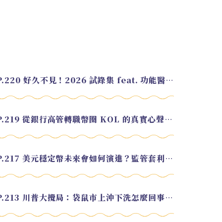
EP.220 好久不見！2026 試錄集 feat. 功能醫學營養師 美寶
EP.219 從銀行高管轉職幣圈 KOL 的真實心聲 feat.龜大
EP.217 美元穩定幣未來會如何演進？監管套利終將收斂？feat. 研究員 余哲安
EP.213 川普大攪局：袋鼠市上沖下洗怎麼回事？feat. Alvin