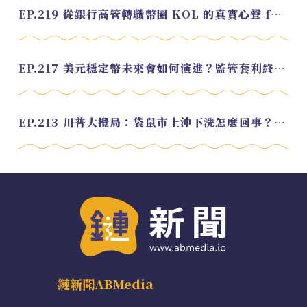
EP.219 從銀行高管轉職幣圈 KOL 的真實心聲 feat.龜大
EP.217 美元穩定幣未來會如何演進？監管套利終將收斂？feat. 研究員 余哲安
EP.213 川普大攪局：袋鼠市上沖下洗怎麼回事？feat. Alvin
鏈新聞ABMedia