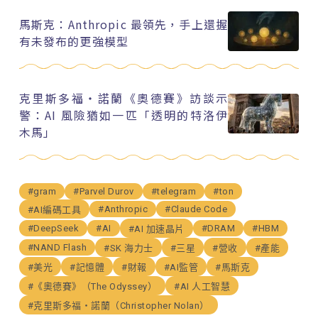
馬斯克：Anthropic 最領先，手上還握
有未發布的更強模型
克里斯多福・諾蘭《奧德賽》訪談示
警：AI 風險猶如一匹「透明的特洛伊
木馬」
#gram
#Parvel Durov
#telegram
#ton
#Anthropic
#Claude Code
#AI編碼工具
#DeepSeek
#AI
#DRAM
#HBM
#AI 加速晶片
#NAND Flash
#SK 海力士
#三星
#營收
#產能
#美光
#記憶體
#財報
#AI監管
#馬斯克
#《奧德賽》（The Odyssey）
#AI 人工智慧
#克里斯多福・諾蘭（Christopher Nolan）