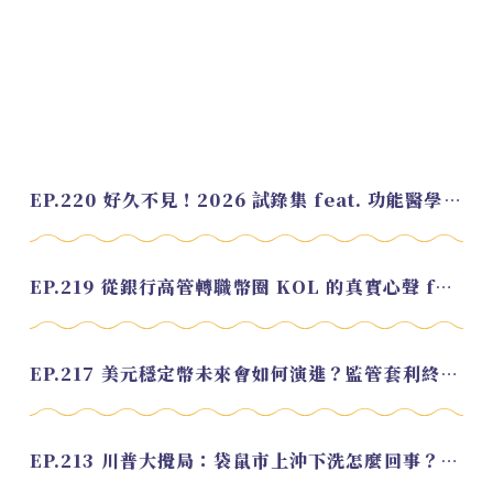
EP.220 好久不見！2026 試錄集 feat. 功能醫學營養師 美寶
EP.219 從銀行高管轉職幣圈 KOL 的真實心聲 feat.龜大
EP.217 美元穩定幣未來會如何演進？監管套利終將收斂？feat. 研究員 余哲安
EP.213 川普大攪局：袋鼠市上沖下洗怎麼回事？feat. Alvin