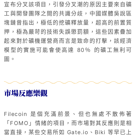
宣布分叉該項目，引發分叉潮的原因主要來自礦
工與開發團隊之間的共識分歧，中國媒體吳說區
塊鏈曾指出，極低的挖礦釋放量，超高的前置質
押，極為嚴苛的技術失誤懲罰額，這些因素疊加
起來對於礦機運營商而言是致命的打擊，該經濟
模型的實施可能會使高達 80％ 的礦工無利可
圖。
市場反應樂觀
Filecoin 是個充滿前景、但也無處不散佈著
「FOMO」情緒的項目，而市場對其反應則是相
當直接，某些交易所如 Gate.io、Biki 等早已上