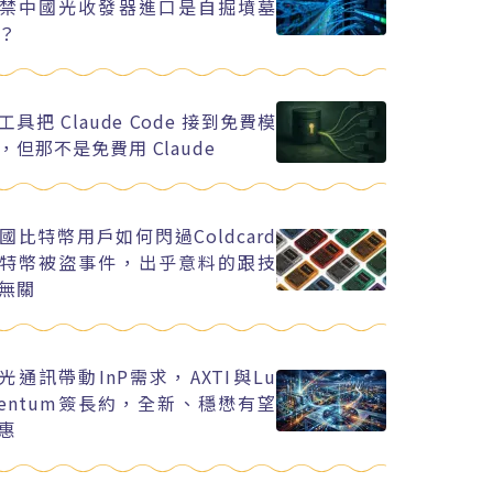
禁中國光收發器進口是自掘墳墓
？
工具把 Claude Code 接到免費模
，但那不是免費用 Claude
國比特幣用戶如何閃過Coldcard
特幣被盜事件，出乎意料的跟技
無關
I光通訊帶動InP需求，AXTI與Lu
entum簽長約，全新、穩懋有望
惠