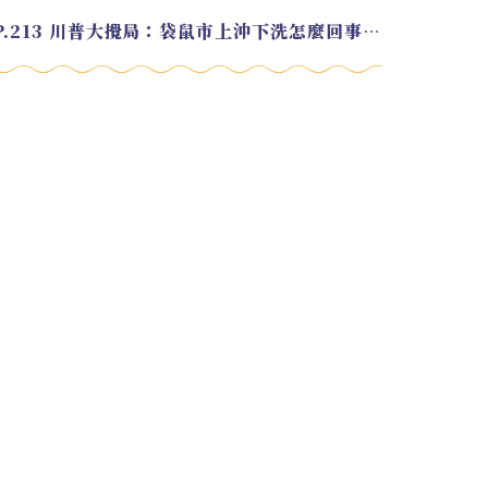
EP.213 川普大攪局：袋鼠市上沖下洗怎麼回事？feat. Alvin