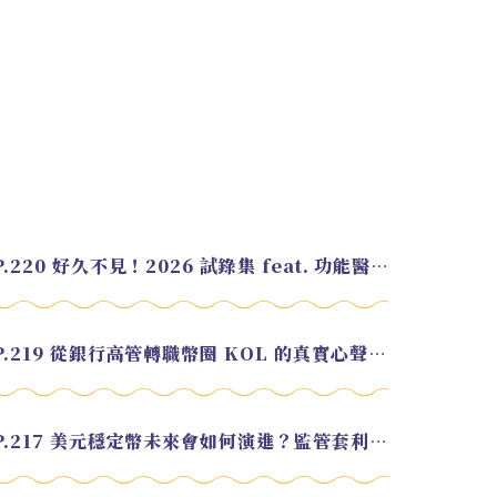
EP.220 好久不見！2026 試錄集 feat. 功能醫學營養師 美寶
EP.219 從銀行高管轉職幣圈 KOL 的真實心聲 feat.龜大
EP.217 美元穩定幣未來會如何演進？監管套利終將收斂？feat. 研究員 余哲安