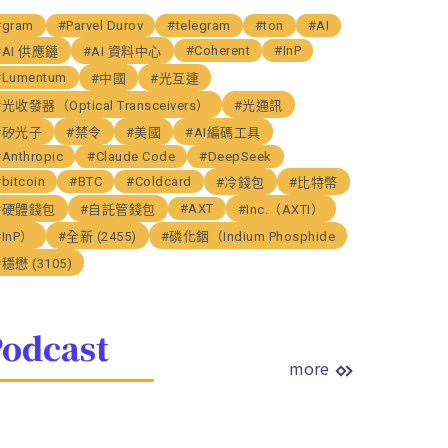
#gram
#Parvel Durov
#telegram
#ton
#AI
#Coherent
#InP
#AI 供應鏈
#AI 資料中心
#Lumentum
#中國
#光互連
#光收發器（Optical Transceivers）
#光通訊
#矽光子
#禁令
#美國
#AI編碼工具
#Anthropic
#Claude Code
#DeepSeek
bitcoin
#BTC
#Coldcard
#冷錢包
#比特幣
#AXT
#硬體錢包
#自託管錢包
#Inc.（AXTI）
#InP）
#全新 (2455)
#磷化銦（Indium Phosphide
#穩懋 (3105)
odcast
more