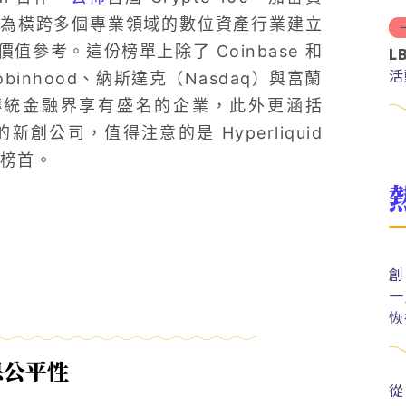
為橫跨多個專業領域的數位資產行業建立
參考。這份榜單上除了 Coinbase 和
L
活
binhood、納斯達克（Nasdaq）與富蘭
on）等傳統金融界享有盛名的企業，此外更涵括
角的新創公司，值得注意的是 Hyperliquid
的榜首。
創
一
恢
確保公平性
從