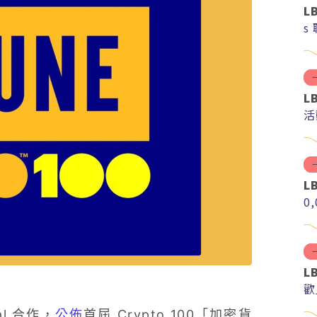
L
s
L
活
L
0
L
歡
al 合作，
公佈
首屆 Crypto 100「加密貨