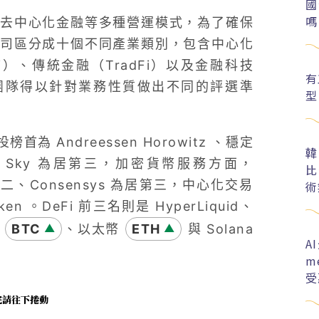
國
嗎
去中心化金融等多種營運模式，為了確保
司區分成十個不同產業類別，包含中心化
i）、傳統金融（TradFi）以及金融科技
有
選團隊得以針對業務性質做出不同的評選準
型
Andreessen Horowitz 、穩定
韓
le、Sky 為居第三，加密貨幣服務方面，
比
排名第二、Consensys 為居第三，中心化交易
術
ken 。DeFi 前三名則是 HyperLiquid、
幣
BTC
、以太幣
ETH
與 Solana
▲
▲
A
m
受
未完請往下捲動