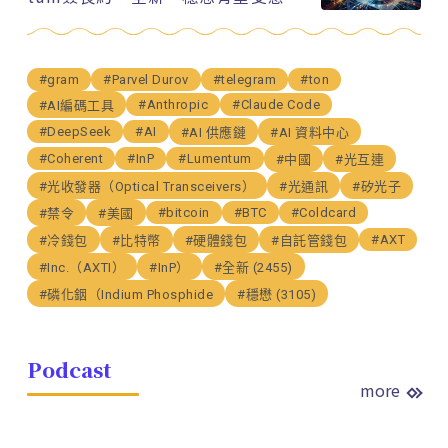
#gram
#Parvel Durov
#telegram
#ton
#Anthropic
#Claude Code
#AI編碼工具
#DeepSeek
#AI
#AI 供應鏈
#AI 資料中心
#Coherent
#InP
#Lumentum
#中國
#光互連
#光收發器（Optical Transceivers）
#光通訊
#矽光子
#bitcoin
#BTC
#Coldcard
#禁令
#美國
#AXT
#冷錢包
#比特幣
#硬體錢包
#自託管錢包
#Inc.（AXTI）
#InP）
#全新 (2455)
#磷化銦（Indium Phosphide
#穩懋 (3105)
Podcast
more