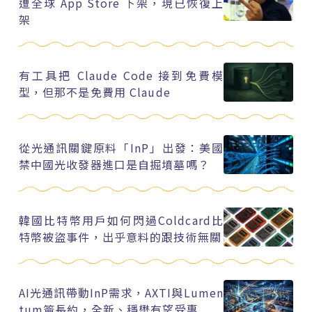
遭全球 App Store 下架，現已恢復上
架
有工具把 Claude Code 接到免費模
型，但那不是免費用 Claude
從光通訊關鍵原料「InP」出發：美國
禁中國光收發器進口是自掘墳墓嗎？
韓國比特幣用戶如何閃過Coldcard比
特幣被盜事件，出乎意料的跟技術無關
AI光通訊帶動InP需求，AXTI與Lumen
tum簽長約，全新、穩懋有望受惠