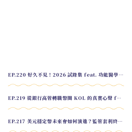
EP.220 好久不見！2026 試錄集 feat. 功能醫學營養師 美寶
EP.219 從銀行高管轉職幣圈 KOL 的真實心聲 feat.龜大
EP.217 美元穩定幣未來會如何演進？監管套利終將收斂？feat. 研究員 余哲安