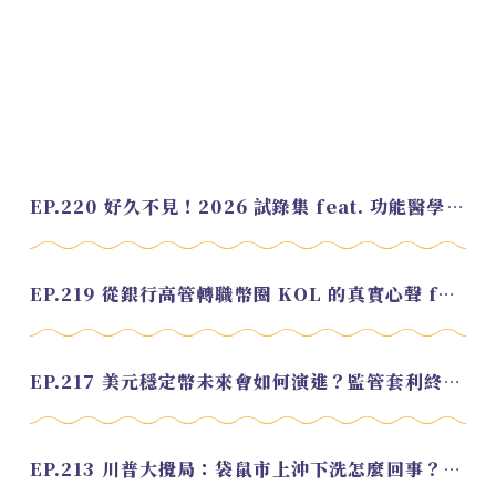
EP.220 好久不見！2026 試錄集 feat. 功能醫學營養師 美寶
EP.219 從銀行高管轉職幣圈 KOL 的真實心聲 feat.龜大
EP.217 美元穩定幣未來會如何演進？監管套利終將收斂？feat. 研究員 余哲安
EP.213 川普大攪局：袋鼠市上沖下洗怎麼回事？feat. Alvin