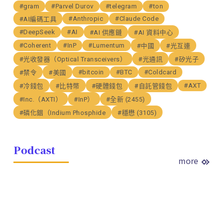
#gram
#Parvel Durov
#telegram
#ton
#Anthropic
#Claude Code
#AI編碼工具
#DeepSeek
#AI
#AI 供應鏈
#AI 資料中心
#Coherent
#InP
#Lumentum
#中國
#光互連
#光收發器（Optical Transceivers）
#光通訊
#矽光子
#bitcoin
#BTC
#Coldcard
#禁令
#美國
#AXT
#冷錢包
#比特幣
#硬體錢包
#自託管錢包
#Inc.（AXTI）
#InP）
#全新 (2455)
#磷化銦（Indium Phosphide
#穩懋 (3105)
Podcast
more