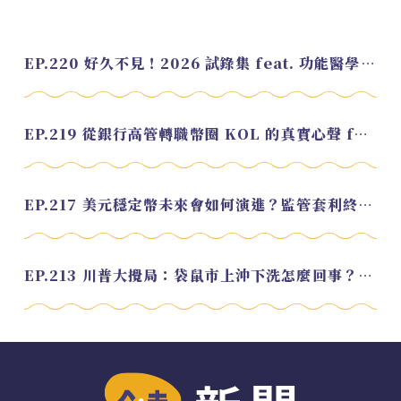
EP.220 好久不見！2026 試錄集 feat. 功能醫學營養師 美寶
EP.219 從銀行高管轉職幣圈 KOL 的真實心聲 feat.龜大
EP.217 美元穩定幣未來會如何演進？監管套利終將收斂？feat. 研究員 余哲安
EP.213 川普大攪局：袋鼠市上沖下洗怎麼回事？feat. Alvin