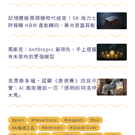
記憶體廠兩頭賺時代結束！SK 海力士
財報曝 HBM 產能轉向、美光首當其衝
馬斯克：Anthropic 最領先，手上還握
有未發布的更強模型
克里斯多福・諾蘭《奧德賽》訪談示
警：AI 風險猶如一匹「透明的特洛伊
木馬」
#gram
#Parvel Durov
#telegram
#ton
#Anthropic
#Claude Code
#AI編碼工具