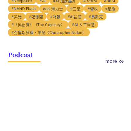
#DeepSeek
#AI
#DRAM
#HBM
#AI 加速晶片
#NAND Flash
#SK 海力士
#三星
#營收
#產能
#美光
#記憶體
#財報
#AI監管
#馬斯克
#《奧德賽》（The Odyssey）
#AI 人工智慧
#克里斯多福・諾蘭（Christopher Nolan）
Podcast
more