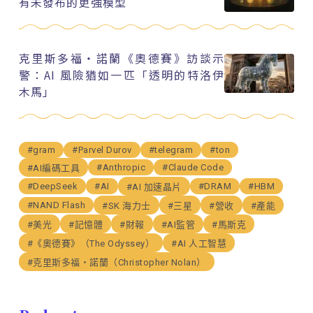
有未發布的更強模型
克里斯多福・諾蘭《奧德賽》訪談示
警：AI 風險猶如一匹「透明的特洛伊
木馬」
#gram
#Parvel Durov
#telegram
#ton
#Anthropic
#Claude Code
#AI編碼工具
#DeepSeek
#AI
#DRAM
#HBM
#AI 加速晶片
#NAND Flash
#SK 海力士
#三星
#營收
#產能
#美光
#記憶體
#財報
#AI監管
#馬斯克
#《奧德賽》（The Odyssey）
#AI 人工智慧
#克里斯多福・諾蘭（Christopher Nolan）