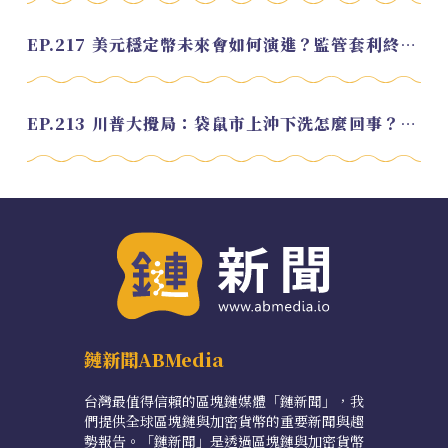
EP.217 美元穩定幣未來會如何演進？監管套利終將收斂？feat. 研究員 余哲安
EP.213 川普大攪局：袋鼠市上沖下洗怎麼回事？feat. Alvin
鏈新聞ABMedia
台灣最值得信賴的區塊鏈媒體「鏈新聞」，我
們提供全球區塊鏈與加密貨幣的重要新聞與趨
勢報告。「鏈新聞」是透過區塊鏈與加密貨幣