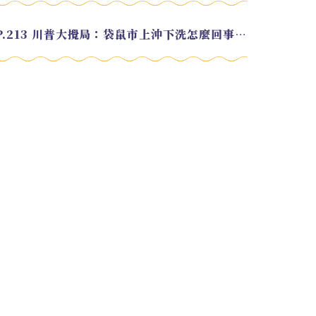
EP.213 川普大攪局：袋鼠市上沖下洗怎麼回事？feat. Alvin