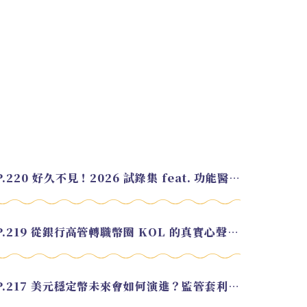
EP.220 好久不見！2026 試錄集 feat. 功能醫學營養師 美寶
EP.219 從銀行高管轉職幣圈 KOL 的真實心聲 feat.龜大
EP.217 美元穩定幣未來會如何演進？監管套利終將收斂？feat. 研究員 余哲安