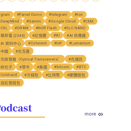
#gram
#Parvel Durov
#telegram
#ton
#DeepMind
#Gemini
#Google Cloud
#CMX
#CXL
#DRAM
#NOR Flash
#SLC NAND
#AI
#華邦電 (2344)
#記憶體
#AI 供應鏈
#Coherent
#InP
#Lumentum
#AI 資料中心
#中國
#光互連
#光收發器（Optical Transceivers）
#光通訊
#bitcoin
#BTC
#矽光子
#禁令
#美國
#Coldcard
#冷錢包
#比特幣
#硬體錢包
#自託管錢包
odcast
more