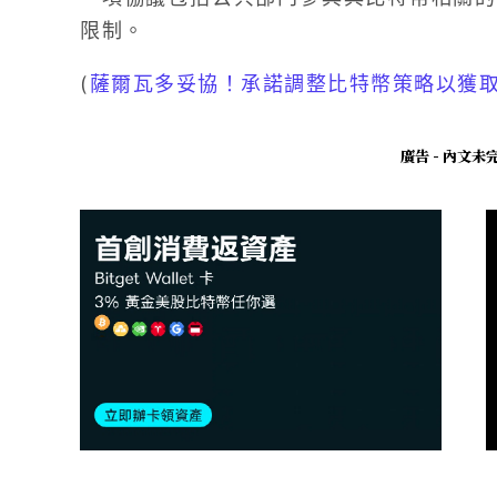
限制。
(
薩爾瓦多妥協！承諾調整比特幣策略以獲取
廣告 - 內文