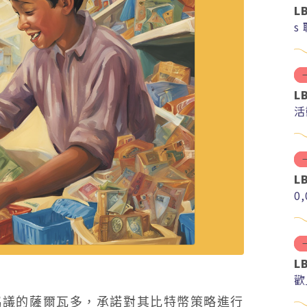
L
s
L
活
L
0
L
歡
款協議的薩爾瓦多，承諾對其比特幣策略進行