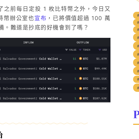
之前每日定投 1 枚比特幣之外，今日又
比特幣辦公室也
宣布
，已將價值超過 100 萬
備。難道是抄底的好機會到了嗎？
P
始