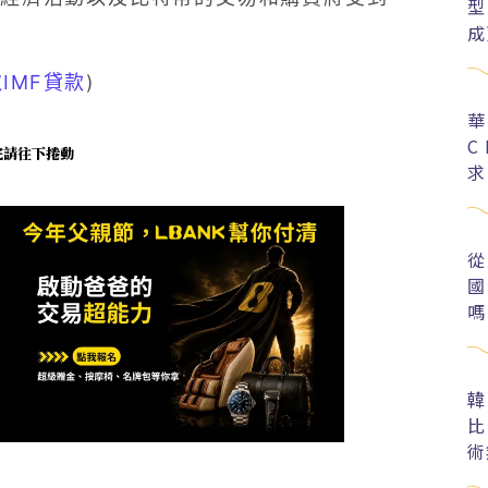
型
成
IMF貸款
)
華
C
未完請往下捲動
求
從
國
嗎
韓
比
術