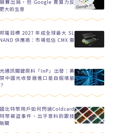
競賽出局，但 Google 賣算力反
更大的生意
邦電目標 2027 年成全球最大 SL
 NAND 供應商：市場低估 CMX 需
光通訊關鍵原料「InP」出發：美
禁中國光收發器進口是自掘墳墓
？
國比特幣用戶如何閃過Coldcard
特幣被盜事件，出乎意料的跟技
無關