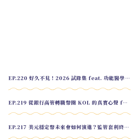
EP.220 好久不見！2026 試錄集 feat. 功能醫學營養師 美寶
EP.219 從銀行高管轉職幣圈 KOL 的真實心聲 feat.龜大
EP.217 美元穩定幣未來會如何演進？監管套利終將收斂？feat. 研究員 余哲安