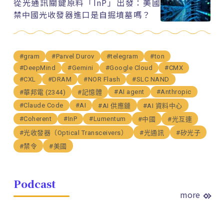
從光通訊關鍵原料「InP」出發：美國
禁中國光收發器進口是自掘墳墓嗎？
#gram
#Parvel Durov
#telegram
#ton
#DeepMind
#Gemini
#Google Cloud
#CMX
#CXL
#DRAM
#NOR Flash
#SLC NAND
#AI agent
#Anthropic
#華邦電 (2344)
#記憶體
#Claude Code
#AI
#AI 供應鏈
#AI 資料中心
#Coherent
#InP
#Lumentum
#中國
#光互連
#光收發器（Optical Transceivers）
#光通訊
#矽光子
#禁令
#美國
Podcast
more