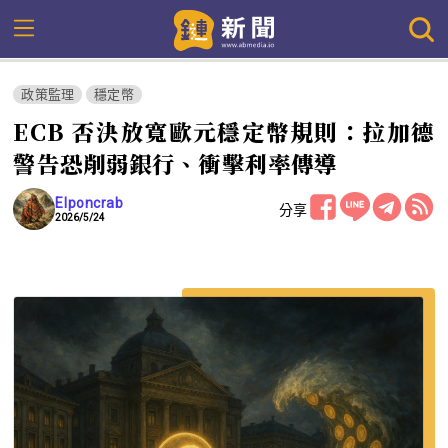
政策監理
穩定幣
ECB 否決放寬歐元穩定幣規則：拉加德
警告恐削弱銀行、衝擊利率傳導
Elponcrab
分享
2026/5/24