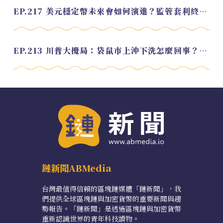
EP.217 美元穩定幣未來會如何演進？監管套利終將收斂？feat. 研究員 余哲安
EP.213 川普大攪局：袋鼠市上沖下洗怎麼回事？feat. Alvin
鏈新聞ABMedia
台灣最值得信賴的區塊鏈媒體「鏈新聞」，我
們提供全球區塊鏈與加密貨幣的重要新聞與趨
勢報告。「鏈新聞」是透過區塊鏈與加密貨幣
重新認識世界的青年科技讀物。