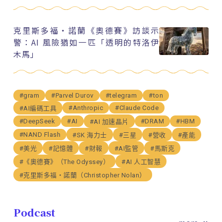
克里斯多福・諾蘭《奧德賽》訪談示
警：AI 風險猶如一匹「透明的特洛伊
木馬」
#gram
#Parvel Durov
#telegram
#ton
#Anthropic
#Claude Code
#AI編碼工具
#DeepSeek
#AI
#DRAM
#HBM
#AI 加速晶片
#NAND Flash
#SK 海力士
#三星
#營收
#產能
#美光
#記憶體
#財報
#AI監管
#馬斯克
#《奧德賽》（The Odyssey）
#AI 人工智慧
#克里斯多福・諾蘭（Christopher Nolan）
Podcast