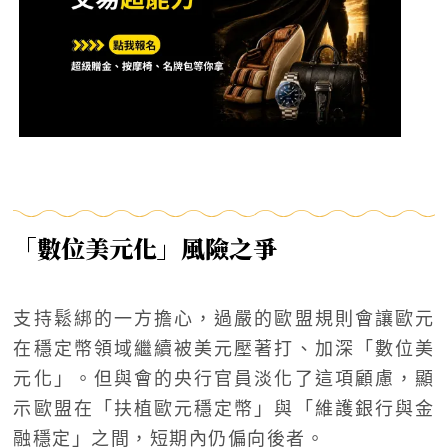
「數位美元化」風險之爭
支持鬆綁的一方擔心，過嚴的歐盟規則會讓歐元
在穩定幣領域繼續被美元壓著打、加深「數位美
元化」。但與會的央行官員淡化了這項顧慮，顯
示歐盟在「扶植歐元穩定幣」與「維護銀行與金
融穩定」之間，短期內仍偏向後者。