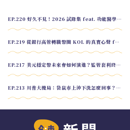
EP.220 好久不見！2026 試錄集 feat. 功能醫學營養師 美寶
EP.219 從銀行高管轉職幣圈 KOL 的真實心聲 feat.龜大
EP.217 美元穩定幣未來會如何演進？監管套利終將收斂？feat. 研究員 余哲安
EP.213 川普大攪局：袋鼠市上沖下洗怎麼回事？feat. Alvin