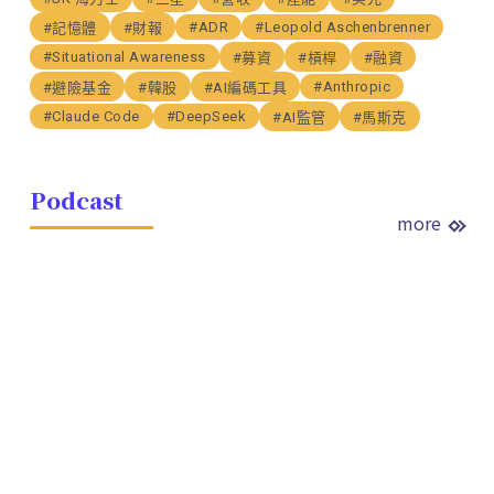
#ADR
#Leopold Aschenbrenner
#記憶體
#財報
#Situational Awareness
#募資
#槓桿
#融資
#Anthropic
#避險基金
#韓股
#AI編碼工具
#Claude Code
#DeepSeek
#AI監管
#馬斯克
Podcast
more