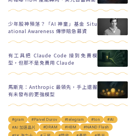
少年股神殞落？「AI 神童」基金 Situ
ational Awareness 傳慘賠急募資
有工具把 Claude Code 接到免費模
型，但那不是免費用 Claude
馬斯克：Anthropic 最領先，手上還握
有未發布的更強模型
#gram
#Parvel Durov
#telegram
#ton
#AI
#DRAM
#HBM
#NAND Flash
#AI 加速晶片
#SK 海力士
#三星
#營收
#產能
#美光