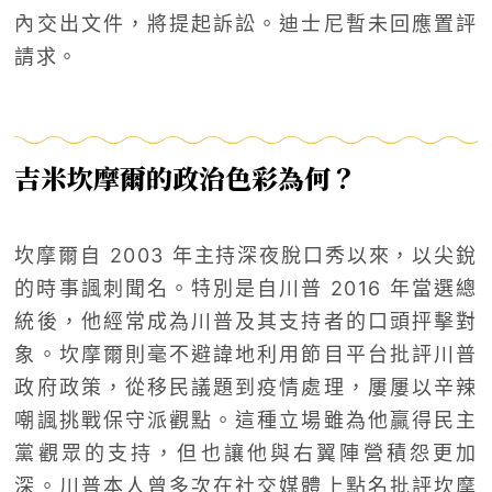
內交出文件，將提起訴訟。迪士尼暫未回應置評
請求。
吉米坎摩爾的政治色彩為何？
坎摩爾自 2003 年主持深夜脫口秀以來，以尖銳
的時事諷刺聞名。特別是自川普 2016 年當選總
統後，他經常成為川普及其支持者的口頭抨擊對
象。坎摩爾則毫不避諱地利用節目平台批評川普
政府政策，從移民議題到疫情處理，屢屢以辛辣
嘲諷挑戰保守派觀點。這種立場雖為他贏得民主
黨觀眾的支持，但也讓他與右翼陣營積怨更加
深。川普本人曾多次在社交媒體上點名批評坎摩