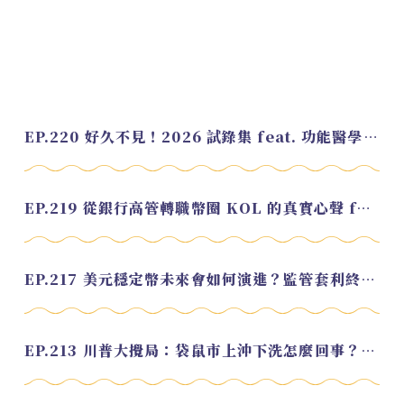
EP.220 好久不見！2026 試錄集 feat. 功能醫學營養師 美寶
EP.219 從銀行高管轉職幣圈 KOL 的真實心聲 feat.龜大
EP.217 美元穩定幣未來會如何演進？監管套利終將收斂？feat. 研究員 余哲安
EP.213 川普大攪局：袋鼠市上沖下洗怎麼回事？feat. Alvin