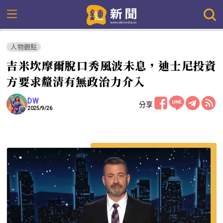
人物觀點
吉米坎摩爾脫口秀風波未息，迪士尼投資
方要求釐清有無政治力介入
DW
分享
2025/9/26