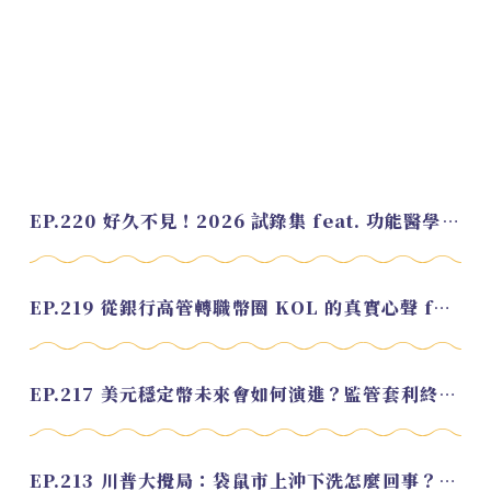
EP.220 好久不見！2026 試錄集 feat. 功能醫學營養師 美寶
EP.219 從銀行高管轉職幣圈 KOL 的真實心聲 feat.龜大
EP.217 美元穩定幣未來會如何演進？監管套利終將收斂？feat. 研究員 余哲安
EP.213 川普大攪局：袋鼠市上沖下洗怎麼回事？feat. Alvin