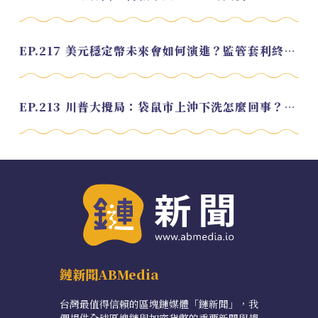
EP.217 美元穩定幣未來會如何演進？監管套利終將收斂？feat. 研究員 余哲安
EP.213 川普大攪局：袋鼠市上沖下洗怎麼回事？feat. Alvin
鏈新聞ABMedia
台灣最值得信賴的區塊鏈媒體「鏈新聞」，我