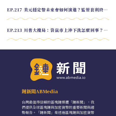
EP.217 美元穩定幣未來會如何演進？監管套利終將收斂？feat. 研究員 余哲安
EP.213 川普大攪局：袋鼠市上沖下洗怎麼回事？feat. Alvin
鏈新聞ABMedia
台灣最值得信賴的區塊鏈媒體「鏈新聞」，我
們提供全球區塊鏈與加密貨幣的重要新聞與趨
勢報告。「鏈新聞」是透過區塊鏈與加密貨幣