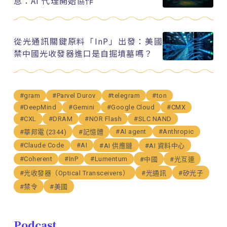
息：AI 代理開始協作
從光通訊關鍵原料「InP」出發：美國
禁中國光收發器進口是自掘墳墓嗎？
#gram
#Parvel Durov
#telegram
#ton
#DeepMind
#Gemini
#Google Cloud
#CMX
#CXL
#DRAM
#NOR Flash
#SLC NAND
#AI agent
#Anthropic
#華邦電 (2344)
#記憶體
#Claude Code
#AI
#AI 供應鏈
#AI 資料中心
#Coherent
#InP
#Lumentum
#中國
#光互連
#光收發器（Optical Transceivers）
#光通訊
#矽光子
#禁令
#美國
Podcast