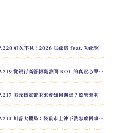
EP.220 好久不見！2026 試錄集 feat. 功能醫學營養師 美寶
EP.219 從銀行高管轉職幣圈 KOL 的真實心聲 feat.龜大
EP.217 美元穩定幣未來會如何演進？監管套利終將收斂？feat. 研究員 余哲安
EP.213 川普大攪局：袋鼠市上沖下洗怎麼回事？feat. Alvin