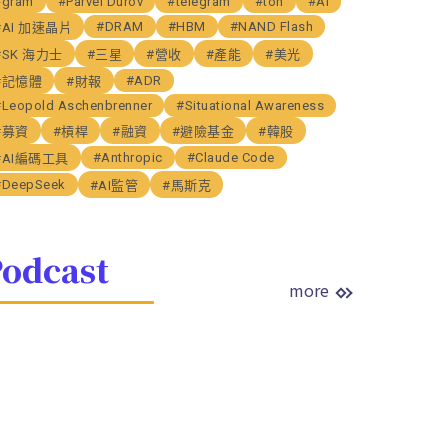
#gram
#Parvel Durov
#telegram
#ton
#AI
#DRAM
#HBM
#NAND Flash
#AI 加速晶片
#SK 海力士
#三星
#營收
#產能
#美光
#ADR
#記憶體
#財報
#Leopold Aschenbrenner
#Situational Awareness
#募資
#槓桿
#融資
#避險基金
#韓股
#Anthropic
#Claude Code
#AI編碼工具
#DeepSeek
#AI監管
#馬斯克
odcast
more