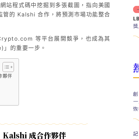
 近日從網站程式碼中挖掘到多張截圖，指向美國
 監管的 Kalshi 合作，將預測市場功能整合
L
獎
t、Crypto.com 等平台展開競爭，也成為其
nge)」的重要一步。
合作夥伴
創
一
恢
記
Kalshi 成合作夥伴