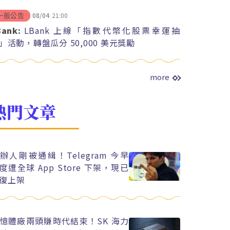
08/04
21:00
一般公告
Bank:
LBank 上線「指數代幣化股票幸運抽
」活動，轉盤瓜分 50,000 美元獎勵
more
熱門文章
辦人剛被通緝！Telegram 今早
度遭全球 App Store 下架，現已
復上架
憶體廠兩頭賺時代結束！SK 海力