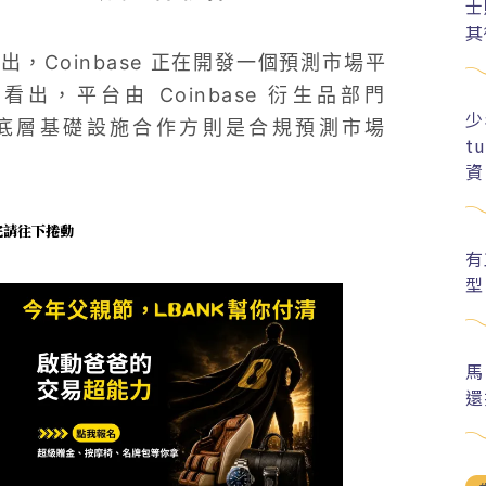
士
其
出，Coinbase 正在開發一個預測市場平
，平台由 Coinbase 衍生品部門
少
ts 提供，而底層基礎設施合作方則是合規預測市場
t
資
未完請往下捲動
有
型
馬
還