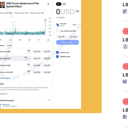
L
歡
L
活
L
解
分
L
動