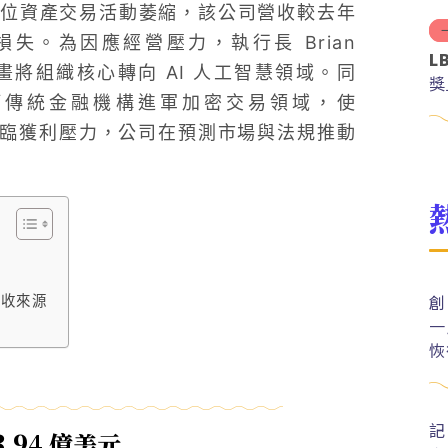
位資產交易活動萎縮，該公司營收較去年
淨損失。為因應經營壓力，執行長 Brian
L
並計畫將組織核心轉向 AI 人工智慧領域。同
獎
ey）等傳統金融機構進軍加密交易領域，使
管面臨獲利壓力，公司在預測市場與法規推動
創
營收來源
一
恢
記
.94 億美元