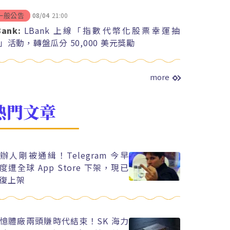
08/04
21:00
一般公告
Bank:
LBank 上線「指數代幣化股票幸運抽
」活動，轉盤瓜分 50,000 美元獎勵
more
熱門文章
辦人剛被通緝！Telegram 今早
度遭全球 App Store 下架，現已
復上架
憶體廠兩頭賺時代結束！SK 海力