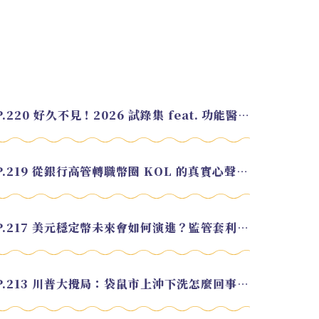
EP.220 好久不見！2026 試錄集 feat. 功能醫學營養師 美寶
EP.219 從銀行高管轉職幣圈 KOL 的真實心聲 feat.龜大
EP.217 美元穩定幣未來會如何演進？監管套利終將收斂？feat. 研究員 余哲安
EP.213 川普大攪局：袋鼠市上沖下洗怎麼回事？feat. Alvin