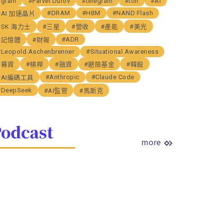
#gram
#Parvel Durov
#telegram
#ton
#AI
#DRAM
#HBM
#NAND Flash
#AI 加速晶片
#SK 海力士
#三星
#營收
#產能
#美光
#ADR
#記憶體
#財報
#Leopold Aschenbrenner
#Situational Awareness
#募資
#槓桿
#融資
#避險基金
#韓股
#Anthropic
#Claude Code
#AI編碼工具
#DeepSeek
#AI監管
#馬斯克
odcast
more