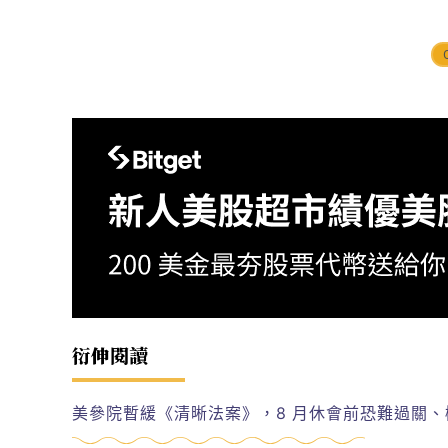
衍伸閱讀
美參院暫緩《清晰法案》，8 月休會前恐難過關、機