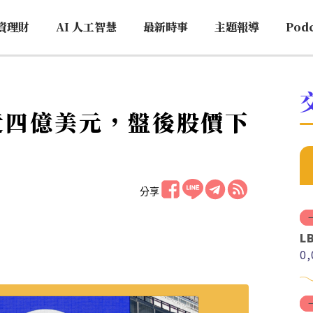
資理財
AI 人工智慧
最新時事
主題報導
Pod
虧損近四億美元，盤後股價下
分享
L
0