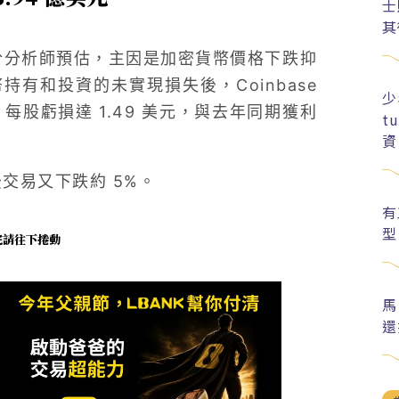
士
其
元，低於分析師預估，主因是加密貨幣價格下跌抑
有和投資的未實現損失後，Coinbase
少
），每股虧損達 1.49 美元，與去年同期獲利
t
資
後交易又下跌約 5%。
有
型
未完請往下捲動
馬
還