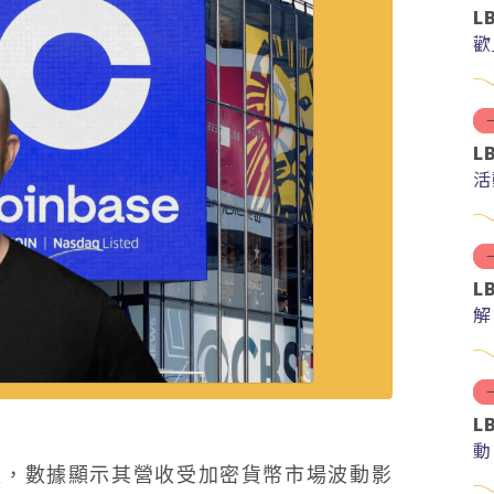
L
歡
L
活
L
解
分
L
動
報
，數據顯示其營收受加密貨幣市場波動影