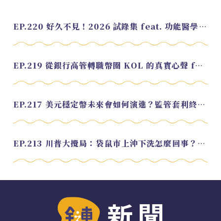
EP.220 好久不見！2026 試錄集 feat. 功能醫學營養師 美寶
EP.219 從銀行高管轉職幣圈 KOL 的真實心聲 feat.龜大
EP.217 美元穩定幣未來會如何演進？監管套利終將收斂？feat. 研究員 余哲安
EP.213 川普大攪局：袋鼠市上沖下洗怎麼回事？feat. Alvin