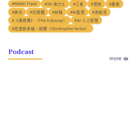
#NAND Flash
#SK 海力士
#三星
#營收
#產能
#美光
#記憶體
#財報
#AI監管
#馬斯克
#《奧德賽》（The Odyssey）
#AI 人工智慧
#克里斯多福・諾蘭（Christopher Nolan）
Podcast
more