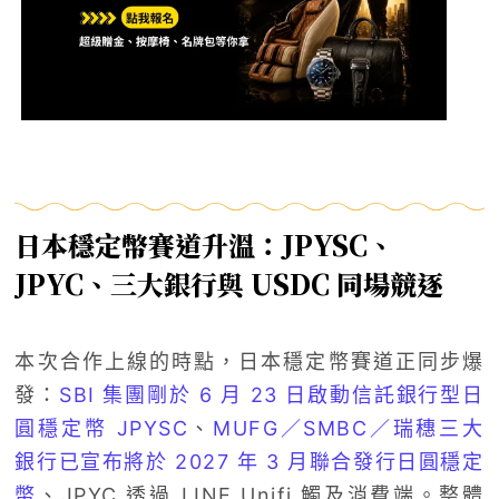
日本穩定幣賽道升溫：JPYSC、
JPYC、三大銀行與 USDC 同場競逐
本次合作上線的時點，日本穩定幣賽道正同步爆
發：
SBI 集團剛於 6 月 23 日啟動信託銀行型日
圓穩定幣 JPYSC
、
MUFG／SMBC／瑞穗三大
銀行已宣布將於 2027 年 3 月聯合發行日圓穩定
幣
、JPYC 透過 LINE Unifi 觸及消費端。整體