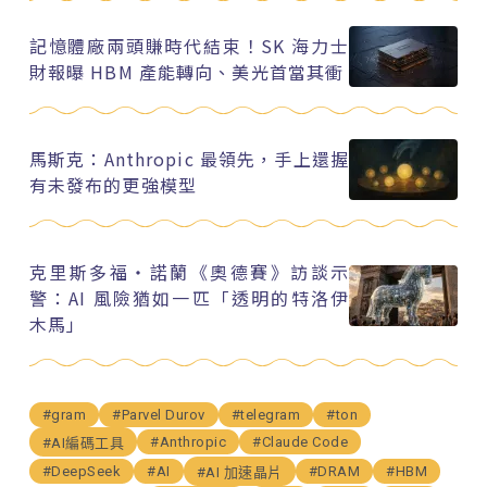
記憶體廠兩頭賺時代結束！SK 海力士
財報曝 HBM 產能轉向、美光首當其衝
馬斯克：Anthropic 最領先，手上還握
有未發布的更強模型
克里斯多福・諾蘭《奧德賽》訪談示
警：AI 風險猶如一匹「透明的特洛伊
木馬」
#gram
#Parvel Durov
#telegram
#ton
#Anthropic
#Claude Code
#AI編碼工具
#DeepSeek
#AI
#DRAM
#HBM
#AI 加速晶片