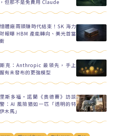
，但那不是免費用 Claude
憶體廠兩頭賺時代結束！SK 海力
財報曝 HBM 產能轉向、美光首當
衝
斯克：Anthropic 最領先，手上
握有未發布的更強模型
里斯多福・諾蘭《奧德賽》訪談
警：AI 風險猶如一匹「透明的特
伊木馬」