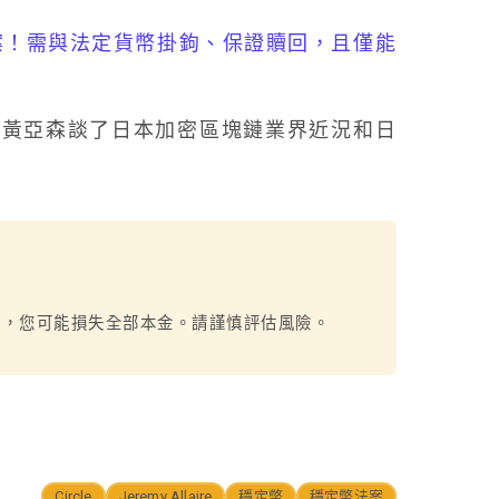
案！需與法定貨幣掛鉤、保證贖回，且僅能
黃亞森談了日本加密區塊鏈業界近況和日
烈，您可能損失全部本金。請謹慎評估風險。
Circle
Jeremy Allaire
穩定幣
穩定幣法案