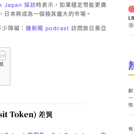
k Japan 採訪
時表示，如果穩定幣能更廣
，日本將成為一個極其龐大的市場。
L
活
不少障礙：
鏈新聞 podcast
訪問旅日黃亞
差異
創
一
恢
t Token) 差異
有