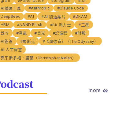
#gram
#Parvel Durov
#telegram
#ton
#Anthropic
#Claude Code
#AI編碼工具
#DeepSeek
#AI
#DRAM
#AI 加速晶片
#HBM
#NAND Flash
#SK 海力士
#三星
#營收
#產能
#美光
#記憶體
#財報
#AI監管
#馬斯克
#《奧德賽》（The Odyssey）
#AI 人工智慧
#克里斯多福・諾蘭（Christopher Nolan）
odcast
more