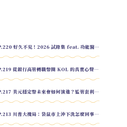
EP.220 好久不見！2026 試錄集 feat. 功能醫學營養師 美寶
EP.219 從銀行高管轉職幣圈 KOL 的真實心聲 feat.龜大
EP.217 美元穩定幣未來會如何演進？監管套利終將收斂？feat. 研究員 余哲安
EP.213 川普大攪局：袋鼠市上沖下洗怎麼回事？feat. Alvin