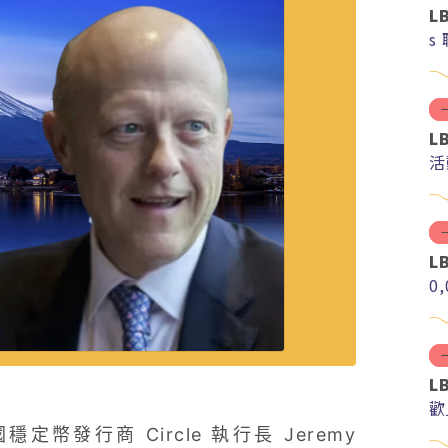
L
s
L
活
L
0
L
歡
發行商 Circle 執行長 Jeremy