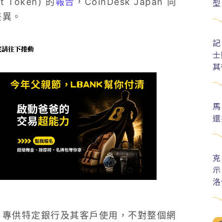
Token) 的
報告
，CoinDesk Japan 向
型
的差異。
記
未完請往下捲動
士
其
馬
還
克
示
洛
行存款」專供特定銀行及其客戶使用，不對整個網