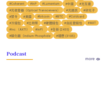
#Coherent
#InP
#Lumentum
#中國
#光互連
#光收發器（Optical Transceivers）
#光通訊
#矽光子
#bitcoin
#BTC
#Coldcard
#禁令
#美國
#AXT
#冷錢包
#比特幣
#硬體錢包
#自託管錢包
#Inc.（AXTI）
#InP）
#全新 (2455)
#磷化銦（Indium Phosphide
#穩懋 (3105)
Podcast
more