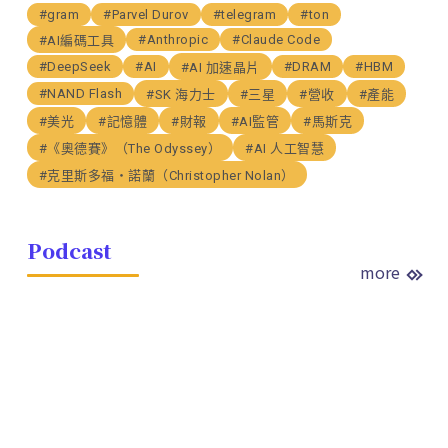
#gram
#Parvel Durov
#telegram
#ton
#Anthropic
#Claude Code
#AI編碼工具
#DeepSeek
#AI
#DRAM
#HBM
#AI 加速晶片
#NAND Flash
#SK 海力士
#三星
#營收
#產能
#美光
#記憶體
#財報
#AI監管
#馬斯克
#《奧德賽》（The Odyssey）
#AI 人工智慧
#克里斯多福・諾蘭（Christopher Nolan）
Podcast
more