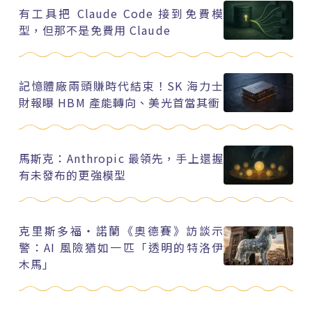
有工具把 Claude Code 接到免費模
型，但那不是免費用 Claude
記憶體廠兩頭賺時代結束！SK 海力士
財報曝 HBM 產能轉向、美光首當其衝
馬斯克：Anthropic 最領先，手上還握
有未發布的更強模型
克里斯多福・諾蘭《奧德賽》訪談示
警：AI 風險猶如一匹「透明的特洛伊
木馬」