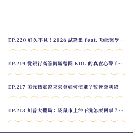
EP.220 好久不見！2026 試錄集 feat. 功能醫學營養師 美寶
EP.219 從銀行高管轉職幣圈 KOL 的真實心聲 feat.龜大
EP.217 美元穩定幣未來會如何演進？監管套利終將收斂？feat. 研究員 余哲安
EP.213 川普大攪局：袋鼠市上沖下洗怎麼回事？feat. Alvin