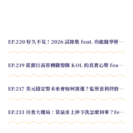
EP.220 好久不見！2026 試錄集 feat. 功能醫學營養師 美寶
EP.219 從銀行高管轉職幣圈 KOL 的真實心聲 feat.龜大
EP.217 美元穩定幣未來會如何演進？監管套利終將收斂？feat. 研究員 余哲安
EP.213 川普大攪局：袋鼠市上沖下洗怎麼回事？feat. Alvin