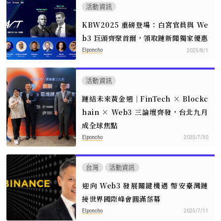
活動資訊
KBW2025 重磅登場：白宮官員與 We
b3 巨頭齊聚首爾，領取鏈新聞獨家優惠
Elponcho
2025/8/1
活動資訊
鏈結未來黃金週｜FinTech × Blockc
hain × Web3 三論壇齊發，台北九月
成全球焦點
Elponcho
2025/7/30
台灣
活動資訊
迎向 Web3 發展關鍵機遇 幣安臺灣鏈
接世界國際峰會圓滿落幕
Elponcho
2025/7/11