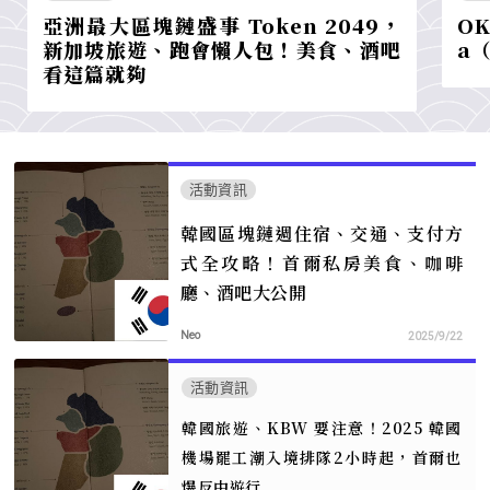
亞洲最大區塊鏈盛事 Token 2049，
O
新加坡旅遊、跑會懶人包！美食、酒吧
a
看這篇就夠
活動資訊
韓國區塊鏈週住宿、交通、支付方
式全攻略！首爾私房美食、咖啡
廳、酒吧大公開
Neo
2025/9/22
活動資訊
韓國旅遊、KBW 要注意！2025 韓國
機場罷工潮入境排隊2小時起，首爾也
爆反中遊行