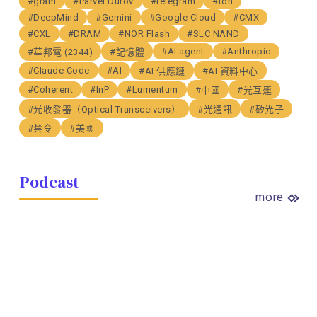
#gram
#Parvel Durov
#telegram
#ton
#DeepMind
#Gemini
#Google Cloud
#CMX
#CXL
#DRAM
#NOR Flash
#SLC NAND
#AI agent
#Anthropic
#華邦電 (2344)
#記憶體
#Claude Code
#AI
#AI 供應鏈
#AI 資料中心
#Coherent
#InP
#Lumentum
#中國
#光互連
#光收發器（Optical Transceivers）
#光通訊
#矽光子
#禁令
#美國
Podcast
more