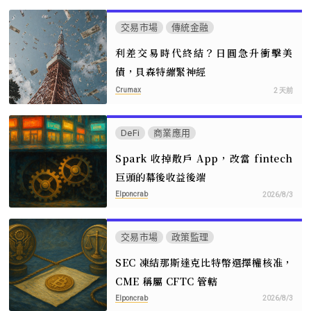
交易市場
傳統金融
利差交易時代終結？日圓急升衝擊美
債，貝森特繃緊神經
Crumax
2 天前
DeFi
商業應用
Spark 收掉散戶 App，改當 fintech
巨頭的幕後收益後端
Elponcrab
2026/8/3
交易市場
政策監理
SEC 凍結那斯達克比特幣選擇權核准，
CME 稱屬 CFTC 管轄
Elponcrab
2026/8/3