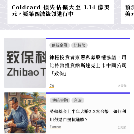
Coldcard 損失估擴大至 1.14 億美
預
元，疑第四波盜領進行中
美
傳統金融
比特幣
神秘投資者簽署私募股權協議，用
比特幣投資納斯達克上市中國公司
「致保」
DW
2 天前
傳統金融
台灣
勞動基金上半年大賺2.2兆台幣，如何利
用勞退自提抗通膨？
Florence
2 天前