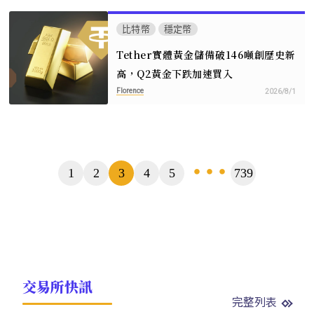
比特幣
穩定幣
Tether實體黃金儲備破146噸創歷史新
高，Q2黃金下跌加速買入
Florence
2026/8/1
頁
1
2
3
4
5
739
...
數
交易所快訊
完整列表