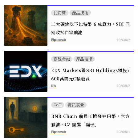
比特幣
產品技術
三大礦池吃下比特幣 6 成算力，SBI 同
期收掉自家礦池
Elponcrab
2026/8/2
傳統金融
產品技術
EDX Markets獲SBI Holdings領投7
600萬美元C輪融資
DW
2026/8/2
CeFi
資訊安全
BNB Chain 前員工擅發迷因幣，官方
撇清、CZ 開罵「騙子」
Elponcrab
2026/8/1