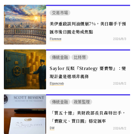
交易市場
美伊重啟談判油價崩7%，美日聯手干預
匯市後日圓走勢成焦點
Florence
2026/8/3
傳統金融
比特幣
Saylor 反駁『Strategy 要賣幣』：變
現計畫是選項非義務
Elponcrab
2026/8/2
傳統金融
政策監理
「買五十億」美財政部長貝森特出手，
「賣歐元、買日圓」穩定匯率
DW
2026/8/2