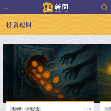
投資理財
比特幣
資訊安全
交
2 天前