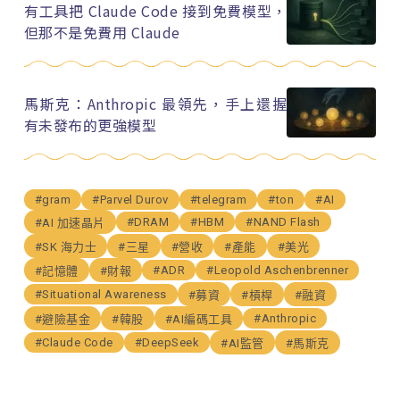
有工具把 Claude Code 接到免費模型，
但那不是免費用 Claude
馬斯克：Anthropic 最領先，手上還握
有未發布的更強模型
#gram
#Parvel Durov
#telegram
#ton
#AI
#DRAM
#HBM
#NAND Flash
#AI 加速晶片
#SK 海力士
#三星
#營收
#產能
#美光
#ADR
#Leopold Aschenbrenner
#記憶體
#財報
#Situational Awareness
#募資
#槓桿
#融資
#Anthropic
#避險基金
#韓股
#AI編碼工具
#Claude Code
#DeepSeek
#AI監管
#馬斯克