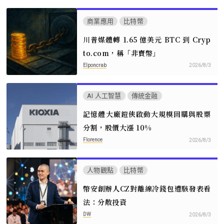
商業應用
比特幣
川普媒體轉 1.65 億美元 BTC 到 Cryp
to.com，稱「非賣幣」
Elponcrab
2026/8/3
AI 人工智慧
傳統金融
記憶體大廠鎧俠啟動大規模回購與股票
分割，股價大漲 10%
Florence
2026/8/3
人物觀點
比特幣
幣安創辦人CZ對離線冷錢包遭駭發表看
法：分散投資
DW
2026/8/3