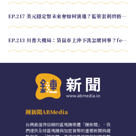
EP.217 美元穩定幣未來會如何演進？監管套利終將收斂？feat. 研究員 余哲安
EP.213 川普大攪局：袋鼠市上沖下洗怎麼回事？feat. Alvin
鏈新聞ABMedia
台灣最值得信賴的區塊鏈媒體「鏈新聞」，我
們提供全球區塊鏈與加密貨幣的重要新聞與趨